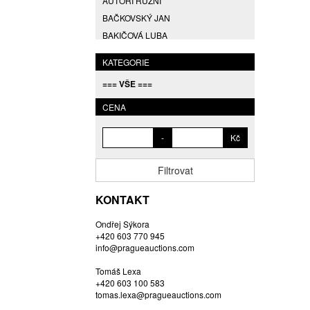
AUTOŘI RŮZNÍ
BAČKOVSKÝ JAN
BAKIČOVÁ LUBA
BALCAR JIŘÍ
KATEGORIE
BALCAR KAREL
=== VŠE ===
BALCAR MARTIN
BALÍČEK PETR
CENA
BARTÁČEK KAREL
-
Kč
BARTKO MAREK
BARTOŇ DAVID
Filtrovat
BARTOŠ JIŘÍ
BARTOŠOVÁ LISBETH
KONTAKT
BASTL ROMAN
Ondřej Sýkora
BAUCH JAN
+420 603 770 945
BAUER VL.
info@pragueauctions.com
BAUR MAX
Tomáš Lexa
BEDNÁŘOVÁ EVA
+420 603 100 583
tomas.lexa@pragueauctions.com
BĚHAL DOMINIK