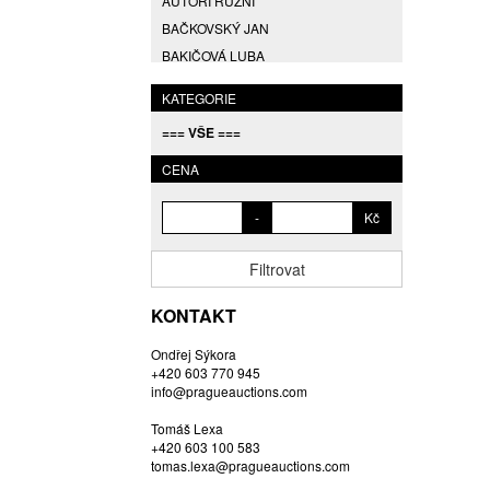
AUTOŘI RŮZNÍ
BAČKOVSKÝ JAN
BAKIČOVÁ LUBA
BALCAR JIŘÍ
KATEGORIE
BALCAR KAREL
=== VŠE ===
BALCAR MARTIN
BALÍČEK PETR
CENA
BARTÁČEK KAREL
-
Kč
BARTKO MAREK
BARTOŇ DAVID
Filtrovat
BARTOŠ JIŘÍ
BARTOŠOVÁ LISBETH
KONTAKT
BASTL ROMAN
Ondřej Sýkora
BAUCH JAN
+420 603 770 945
BAUER VL.
info@pragueauctions.com
BAUR MAX
Tomáš Lexa
BEDNÁŘOVÁ EVA
+420 603 100 583
tomas.lexa@pragueauctions.com
BĚHAL DOMINIK