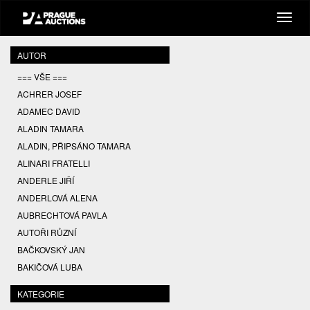
AUTOR
=== VŠE ===
ACHRER JOSEF
ADAMEC DAVID
ALADIN TAMARA
ALADIN, PŘIPSÁNO TAMARA
ALINARI FRATELLI
ANDERLE JIŘÍ
ANDERLOVÁ ALENA
AUBRECHTOVÁ PAVLA
AUTOŘI RŮZNÍ
BAČKOVSKÝ JAN
BAKIČOVÁ LUBA
BALCAR JIŘÍ
KATEGORIE
BALCAR KAREL