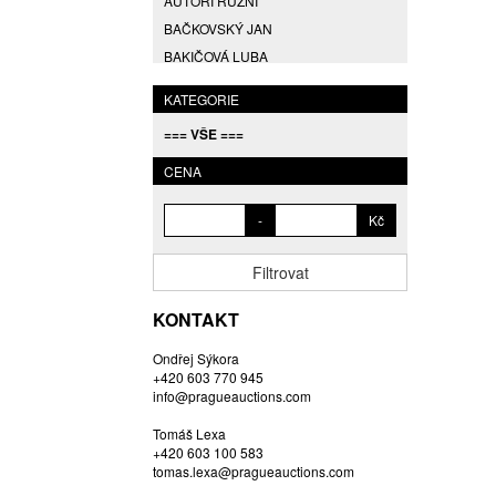
AUTOŘI RŮZNÍ
BAČKOVSKÝ JAN
BAKIČOVÁ LUBA
BALCAR JIŘÍ
KATEGORIE
BALCAR KAREL
=== VŠE ===
BALCAR MARTIN
BALÍČEK PETR
CENA
BARTÁČEK KAREL
-
Kč
BARTKO MAREK
BARTOŇ DAVID
Filtrovat
BARTOŠ JIŘÍ
BARTOŠOVÁ LISBETH
KONTAKT
BASTL ROMAN
Ondřej Sýkora
BAUCH JAN
+420 603 770 945
BAUER VL.
info@pragueauctions.com
BAUR MAX
Tomáš Lexa
BEDNÁŘOVÁ EVA
+420 603 100 583
tomas.lexa@pragueauctions.com
BĚHAL DOMINIK