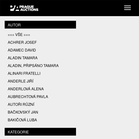
AUTOR
=== VŠE ===
ACHRER JOSEF
ADAMEC DAVID
ALADIN TAMARA
ALADIN, PŘIPSÁNO TAMARA
ALINARI FRATELLI
ANDERLE JIŘÍ
ANDERLOVÁ ALENA
AUBRECHTOVÁ PAVLA
AUTOŘI RŮZNÍ
BAČKOVSKÝ JAN
BAKIČOVÁ LUBA
BALCAR JIŘÍ
KATEGORIE
BALCAR KAREL