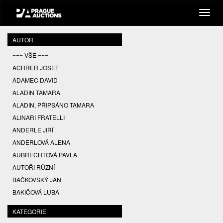
AUTOR
=== VŠE ===
ACHRER JOSEF
ADAMEC DAVID
ALADIN TAMARA
ALADIN, PŘIPSÁNO TAMARA
ALINARI FRATELLI
ANDERLE JIŘÍ
ANDERLOVÁ ALENA
AUBRECHTOVÁ PAVLA
AUTOŘI RŮZNÍ
BAČKOVSKÝ JAN
BAKIČOVÁ LUBA
BALCAR JIŘÍ
KATEGORIE
BALCAR KAREL