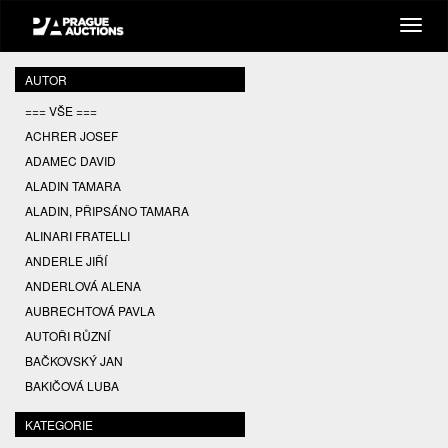
AUTOR
=== VŠE ===
ACHRER JOSEF
ADAMEC DAVID
ALADIN TAMARA
ALADIN, PŘIPSÁNO TAMARA
ALINARI FRATELLI
ANDERLE JIŘÍ
ANDERLOVÁ ALENA
AUBRECHTOVÁ PAVLA
AUTOŘI RŮZNÍ
BAČKOVSKÝ JAN
BAKIČOVÁ LUBA
BALCAR JIŘÍ
KATEGORIE
BALCAR KAREL