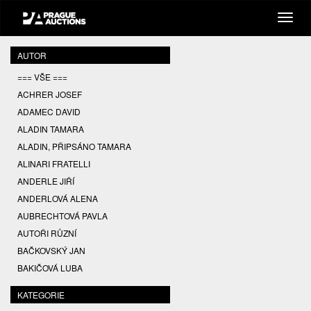
AUTOR
=== VŠE ===
ACHRER JOSEF
ADAMEC DAVID
ALADIN TAMARA
ALADIN, PŘIPSÁNO TAMARA
ALINARI FRATELLI
ANDERLE JIŘÍ
ANDERLOVÁ ALENA
AUBRECHTOVÁ PAVLA
AUTOŘI RŮZNÍ
BAČKOVSKÝ JAN
BAKIČOVÁ LUBA
BALCAR JIŘÍ
KATEGORIE
BALCAR KAREL