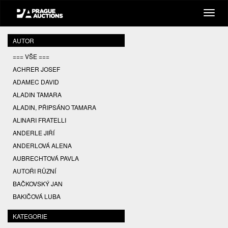
AUTOR
=== VŠE ===
ACHRER JOSEF
ADAMEC DAVID
ALADIN TAMARA
ALADIN, PŘIPSÁNO TAMARA
ALINARI FRATELLI
ANDERLE JIŘÍ
ANDERLOVÁ ALENA
AUBRECHTOVÁ PAVLA
AUTOŘI RŮZNÍ
BAČKOVSKÝ JAN
BAKIČOVÁ LUBA
BALCAR JIŘÍ
KATEGORIE
BALCAR KAREL