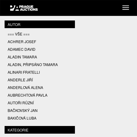
AUTOR
=== VŠE ===
ACHRER JOSEF
ADAMEC DAVID
ALADIN TAMARA
ALADIN, PŘIPSÁNO TAMARA
ALINARI FRATELLI
ANDERLE JIŘÍ
ANDERLOVÁ ALENA
AUBRECHTOVÁ PAVLA
AUTOŘI RŮZNÍ
BAČKOVSKÝ JAN
BAKIČOVÁ LUBA
BALCAR JIŘÍ
KATEGORIE
BALCAR KAREL