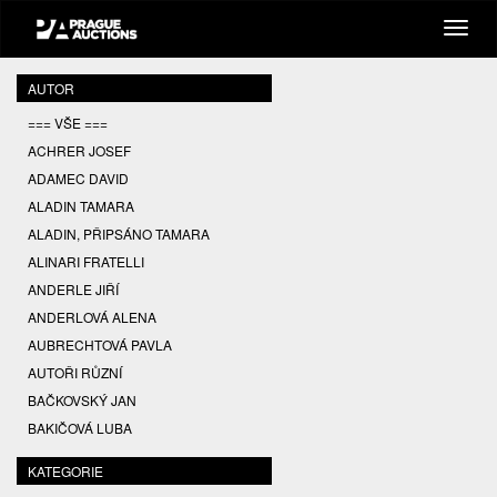
AUTOR
=== VŠE ===
ACHRER JOSEF
ADAMEC DAVID
ALADIN TAMARA
ALADIN, PŘIPSÁNO TAMARA
ALINARI FRATELLI
ANDERLE JIŘÍ
ANDERLOVÁ ALENA
AUBRECHTOVÁ PAVLA
AUTOŘI RŮZNÍ
BAČKOVSKÝ JAN
BAKIČOVÁ LUBA
BALCAR JIŘÍ
KATEGORIE
BALCAR KAREL