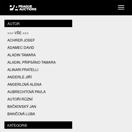
AUTOR
=== VŠE ===
ACHRER JOSEF
ADAMEC DAVID
ALADIN TAMARA
ALADIN, PŘIPSÁNO TAMARA
ALINARI FRATELLI
ANDERLE JIŘÍ
ANDERLOVÁ ALENA
AUBRECHTOVÁ PAVLA
AUTOŘI RŮZNÍ
BAČKOVSKÝ JAN
BAKIČOVÁ LUBA
BALCAR JIŘÍ
KATEGORIE
BALCAR KAREL