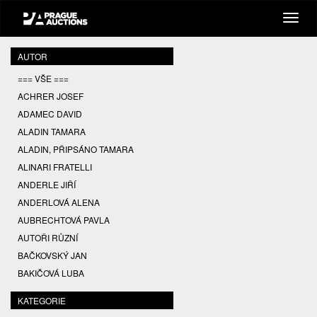
AUTOR
=== VŠE ===
ACHRER JOSEF
ADAMEC DAVID
ALADIN TAMARA
ALADIN, PŘIPSÁNO TAMARA
ALINARI FRATELLI
ANDERLE JIŘÍ
ANDERLOVÁ ALENA
AUBRECHTOVÁ PAVLA
AUTOŘI RŮZNÍ
BAČKOVSKÝ JAN
BAKIČOVÁ LUBA
BALCAR JIŘÍ
KATEGORIE
BALCAR KAREL