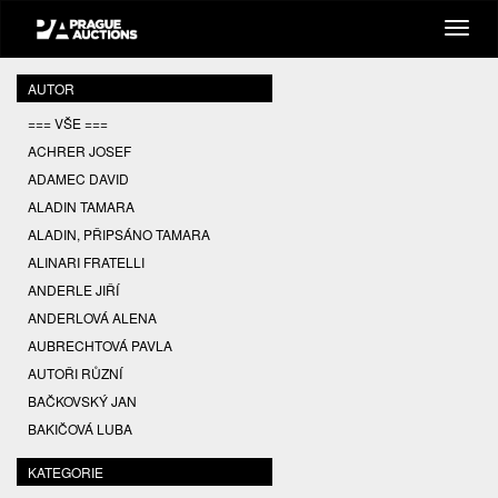
AUTOR
=== VŠE ===
ACHRER JOSEF
ADAMEC DAVID
ALADIN TAMARA
ALADIN, PŘIPSÁNO TAMARA
ALINARI FRATELLI
ANDERLE JIŘÍ
ANDERLOVÁ ALENA
AUBRECHTOVÁ PAVLA
AUTOŘI RŮZNÍ
BAČKOVSKÝ JAN
BAKIČOVÁ LUBA
BALCAR JIŘÍ
KATEGORIE
BALCAR KAREL