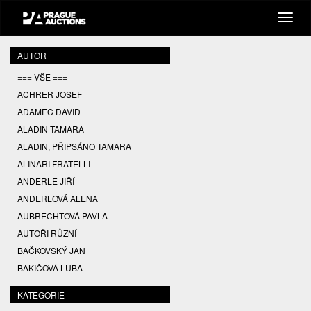
AUTOR
=== VŠE ===
ACHRER JOSEF
ADAMEC DAVID
ALADIN TAMARA
ALADIN, PŘIPSÁNO TAMARA
ALINARI FRATELLI
ANDERLE JIŘÍ
ANDERLOVÁ ALENA
AUBRECHTOVÁ PAVLA
AUTOŘI RŮZNÍ
BAČKOVSKÝ JAN
BAKIČOVÁ LUBA
BALCAR JIŘÍ
KATEGORIE
BALCAR KAREL