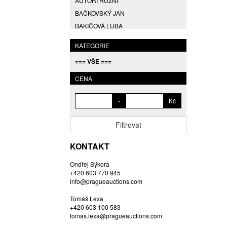
AUTOŘI RŮZNÍ
BAČKOVSKÝ JAN
BAKIČOVÁ LUBA
BALCAR JIŘÍ
KATEGORIE
BALCAR KAREL
=== VŠE ===
BALCAR MARTIN
BALÍČEK PETR
CENA
BARTÁČEK KAREL
-
Kč
BARTKO MAREK
BARTOŇ DAVID
Filtrovat
BARTOŠ JIŘÍ
BARTOŠOVÁ LISBETH
KONTAKT
BASTL ROMAN
Ondřej Sýkora
BAUCH JAN
+420 603 770 945
BAUER VL.
info@pragueauctions.com
BAUR MAX
Tomáš Lexa
BEDNÁŘOVÁ EVA
+420 603 100 583
tomas.lexa@pragueauctions.com
BĚHAL DOMINIK