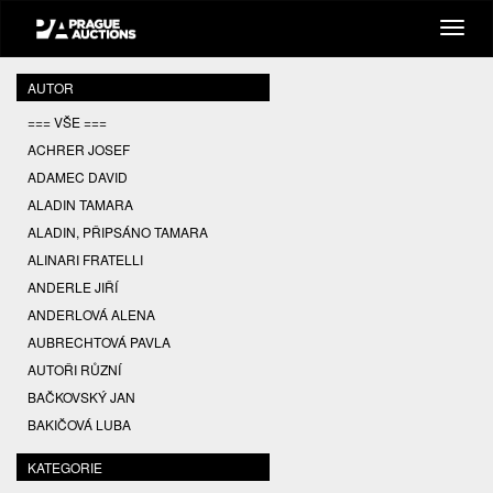
AUTOR
=== VŠE ===
ACHRER JOSEF
ADAMEC DAVID
ALADIN TAMARA
ALADIN, PŘIPSÁNO TAMARA
ALINARI FRATELLI
ANDERLE JIŘÍ
ANDERLOVÁ ALENA
AUBRECHTOVÁ PAVLA
AUTOŘI RŮZNÍ
BAČKOVSKÝ JAN
BAKIČOVÁ LUBA
BALCAR JIŘÍ
KATEGORIE
BALCAR KAREL