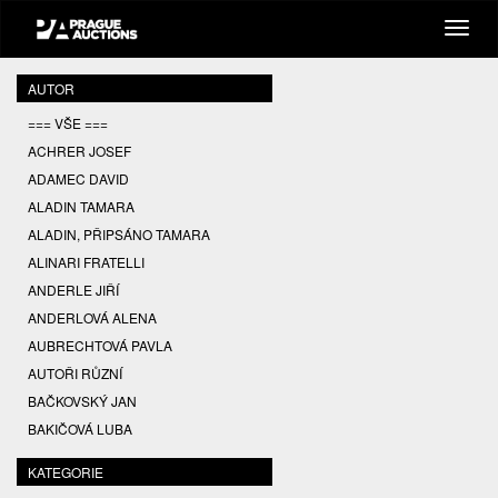
AUTOR
=== VŠE ===
ACHRER JOSEF
ADAMEC DAVID
ALADIN TAMARA
ALADIN, PŘIPSÁNO TAMARA
ALINARI FRATELLI
ANDERLE JIŘÍ
ANDERLOVÁ ALENA
AUBRECHTOVÁ PAVLA
AUTOŘI RŮZNÍ
BAČKOVSKÝ JAN
BAKIČOVÁ LUBA
BALCAR JIŘÍ
KATEGORIE
BALCAR KAREL