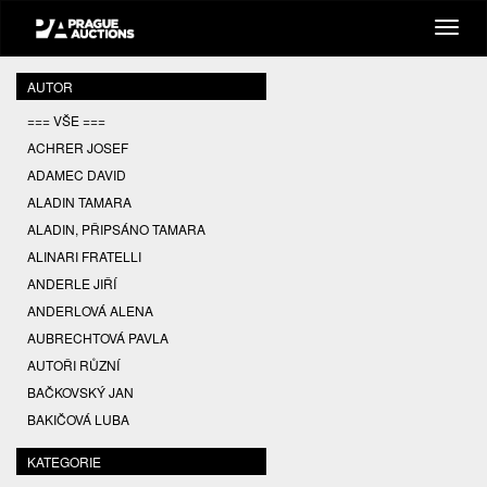
AUTOR
=== VŠE ===
ACHRER JOSEF
ADAMEC DAVID
ALADIN TAMARA
ALADIN, PŘIPSÁNO TAMARA
ALINARI FRATELLI
ANDERLE JIŘÍ
ANDERLOVÁ ALENA
AUBRECHTOVÁ PAVLA
AUTOŘI RŮZNÍ
BAČKOVSKÝ JAN
BAKIČOVÁ LUBA
BALCAR JIŘÍ
KATEGORIE
BALCAR KAREL