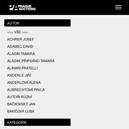
AUTOR
=== VŠE ===
ACHRER JOSEF
ADAMEC DAVID
ALADIN TAMARA
ALADIN, PŘIPSÁNO TAMARA
ALINARI FRATELLI
ANDERLE JIŘÍ
ANDERLOVÁ ALENA
AUBRECHTOVÁ PAVLA
AUTOŘI RŮZNÍ
BAČKOVSKÝ JAN
BAKIČOVÁ LUBA
BALCAR JIŘÍ
KATEGORIE
BALCAR KAREL