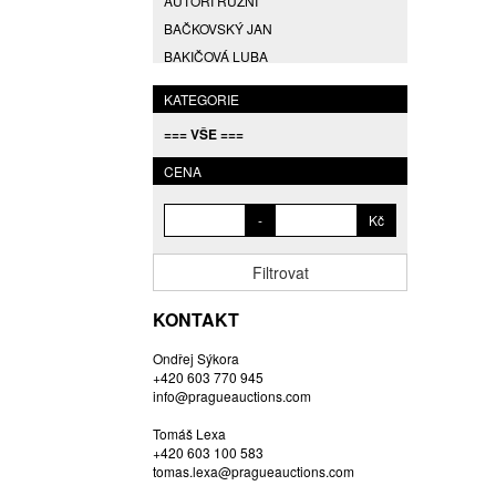
AUTOŘI RŮZNÍ
BAČKOVSKÝ JAN
BAKIČOVÁ LUBA
BALCAR JIŘÍ
KATEGORIE
BALCAR KAREL
=== VŠE ===
BALCAR MARTIN
BALÍČEK PETR
CENA
BARTÁČEK KAREL
-
Kč
BARTKO MAREK
BARTOŇ DAVID
Filtrovat
BARTOŠ JIŘÍ
BARTOŠOVÁ LISBETH
KONTAKT
BASTL ROMAN
Ondřej Sýkora
BAUCH JAN
+420 603 770 945
BAUER VL.
info@pragueauctions.com
BAUR MAX
Tomáš Lexa
BEDNÁŘOVÁ EVA
+420 603 100 583
tomas.lexa@pragueauctions.com
BĚHAL DOMINIK