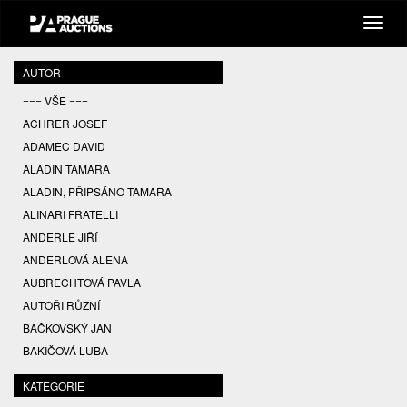
AUTOR
=== VŠE ===
ACHRER JOSEF
ADAMEC DAVID
ALADIN TAMARA
ALADIN, PŘIPSÁNO TAMARA
ALINARI FRATELLI
ANDERLE JIŘÍ
ANDERLOVÁ ALENA
AUBRECHTOVÁ PAVLA
AUTOŘI RŮZNÍ
BAČKOVSKÝ JAN
BAKIČOVÁ LUBA
BALCAR JIŘÍ
KATEGORIE
BALCAR KAREL