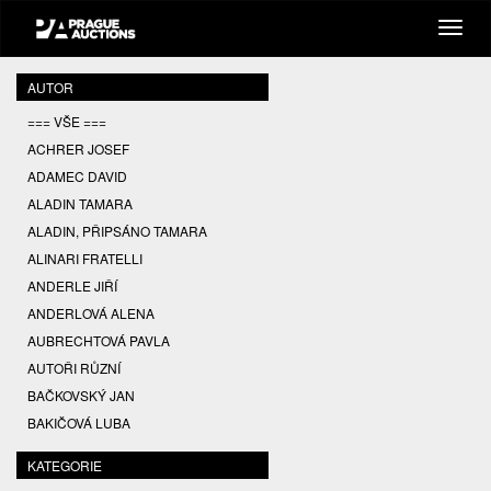
AUTOR
=== VŠE ===
ACHRER JOSEF
ADAMEC DAVID
ALADIN TAMARA
ALADIN, PŘIPSÁNO TAMARA
ALINARI FRATELLI
ANDERLE JIŘÍ
ANDERLOVÁ ALENA
AUBRECHTOVÁ PAVLA
AUTOŘI RŮZNÍ
BAČKOVSKÝ JAN
BAKIČOVÁ LUBA
BALCAR JIŘÍ
KATEGORIE
BALCAR KAREL