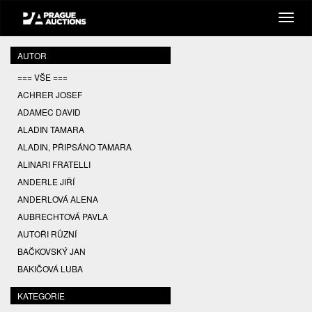
AUTOR
=== VŠE ===
ACHRER JOSEF
ADAMEC DAVID
ALADIN TAMARA
ALADIN, PŘIPSÁNO TAMARA
ALINARI FRATELLI
ANDERLE JIŘÍ
ANDERLOVÁ ALENA
AUBRECHTOVÁ PAVLA
AUTOŘI RŮZNÍ
BAČKOVSKÝ JAN
BAKIČOVÁ LUBA
BALCAR JIŘÍ
KATEGORIE
BALCAR KAREL