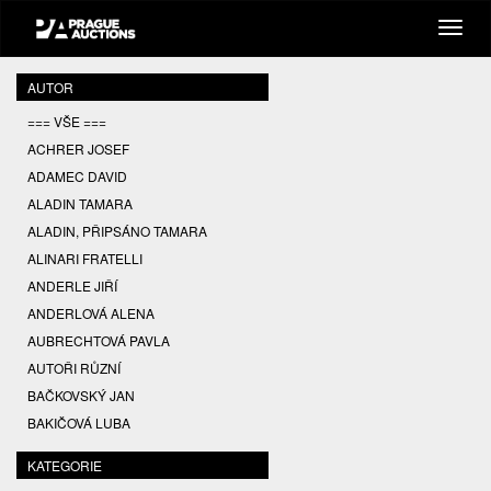
AUTOR
=== VŠE ===
ACHRER JOSEF
ADAMEC DAVID
ALADIN TAMARA
ALADIN, PŘIPSÁNO TAMARA
ALINARI FRATELLI
ANDERLE JIŘÍ
ANDERLOVÁ ALENA
AUBRECHTOVÁ PAVLA
AUTOŘI RŮZNÍ
BAČKOVSKÝ JAN
BAKIČOVÁ LUBA
BALCAR JIŘÍ
KATEGORIE
BALCAR KAREL