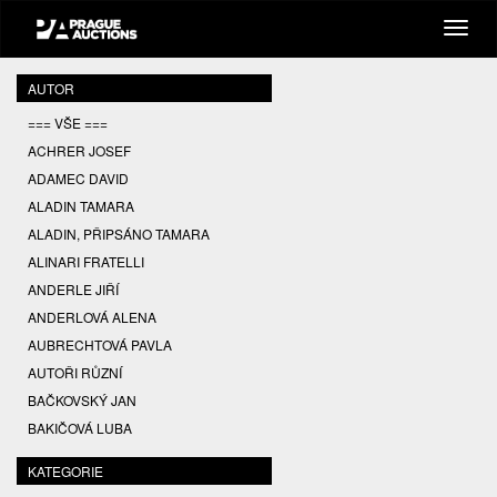
AUTOR
=== VŠE ===
ACHRER JOSEF
ADAMEC DAVID
ALADIN TAMARA
ALADIN, PŘIPSÁNO TAMARA
ALINARI FRATELLI
ANDERLE JIŘÍ
ANDERLOVÁ ALENA
AUBRECHTOVÁ PAVLA
AUTOŘI RŮZNÍ
BAČKOVSKÝ JAN
BAKIČOVÁ LUBA
BALCAR JIŘÍ
KATEGORIE
BALCAR KAREL