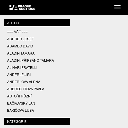
AUTOR
=== VŠE ===
ACHRER JOSEF
ADAMEC DAVID
ALADIN TAMARA
ALADIN, PŘIPSÁNO TAMARA
ALINARI FRATELLI
ANDERLE JIŘÍ
ANDERLOVÁ ALENA
AUBRECHTOVÁ PAVLA
AUTOŘI RŮZNÍ
BAČKOVSKÝ JAN
BAKIČOVÁ LUBA
BALCAR JIŘÍ
KATEGORIE
BALCAR KAREL