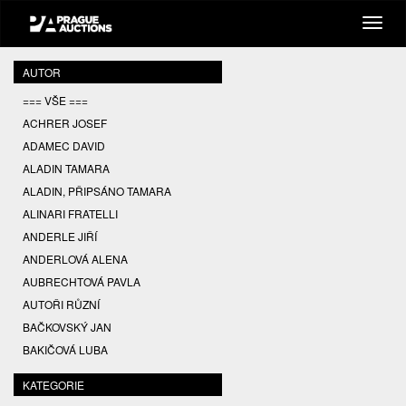
AUTOR
=== VŠE ===
ACHRER JOSEF
ADAMEC DAVID
ALADIN TAMARA
ALADIN, PŘIPSÁNO TAMARA
ALINARI FRATELLI
ANDERLE JIŘÍ
ANDERLOVÁ ALENA
AUBRECHTOVÁ PAVLA
AUTOŘI RŮZNÍ
BAČKOVSKÝ JAN
BAKIČOVÁ LUBA
BALCAR JIŘÍ
KATEGORIE
BALCAR KAREL