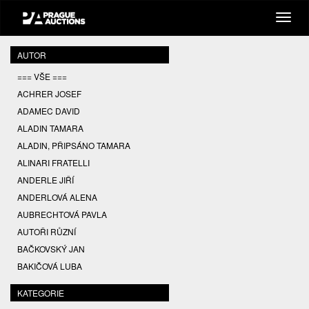
AUTOR
=== VŠE ===
ACHRER JOSEF
ADAMEC DAVID
ALADIN TAMARA
ALADIN, PŘIPSÁNO TAMARA
ALINARI FRATELLI
ANDERLE JIŘÍ
ANDERLOVÁ ALENA
AUBRECHTOVÁ PAVLA
AUTOŘI RŮZNÍ
BAČKOVSKÝ JAN
BAKIČOVÁ LUBA
BALCAR JIŘÍ
KATEGORIE
BALCAR KAREL