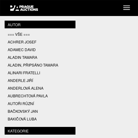
AUTOR
=== VŠE ===
ACHRER JOSEF
ADAMEC DAVID
ALADIN TAMARA
ALADIN, PŘIPSÁNO TAMARA
ALINARI FRATELLI
ANDERLE JIŘÍ
ANDERLOVÁ ALENA
AUBRECHTOVÁ PAVLA
AUTOŘI RŮZNÍ
BAČKOVSKÝ JAN
BAKIČOVÁ LUBA
BALCAR JIŘÍ
KATEGORIE
BALCAR KAREL