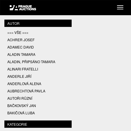
AUTOR
=== VŠE ===
ACHRER JOSEF
ADAMEC DAVID
ALADIN TAMARA
ALADIN, PŘIPSÁNO TAMARA
ALINARI FRATELLI
ANDERLE JIŘÍ
ANDERLOVÁ ALENA
AUBRECHTOVÁ PAVLA
AUTOŘI RŮZNÍ
BAČKOVSKÝ JAN
BAKIČOVÁ LUBA
BALCAR JIŘÍ
KATEGORIE
BALCAR KAREL