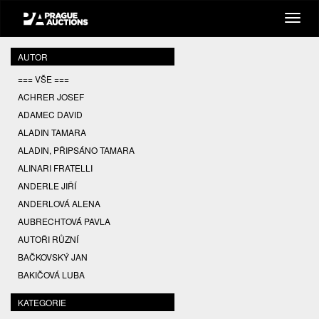
AUTOR
=== VŠE ===
ACHRER JOSEF
ADAMEC DAVID
ALADIN TAMARA
ALADIN, PŘIPSÁNO TAMARA
ALINARI FRATELLI
ANDERLE JIŘÍ
ANDERLOVÁ ALENA
AUBRECHTOVÁ PAVLA
AUTOŘI RŮZNÍ
BAČKOVSKÝ JAN
BAKIČOVÁ LUBA
BALCAR JIŘÍ
KATEGORIE
BALCAR KAREL