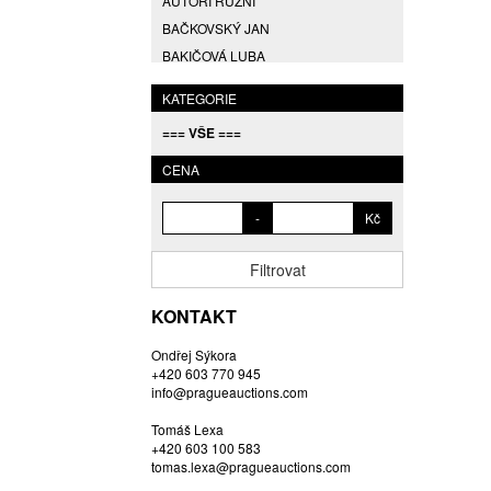
AUTOŘI RŮZNÍ
BAČKOVSKÝ JAN
BAKIČOVÁ LUBA
BALCAR JIŘÍ
KATEGORIE
BALCAR KAREL
=== VŠE ===
BALCAR MARTIN
BALÍČEK PETR
CENA
BARTÁČEK KAREL
-
Kč
BARTKO MAREK
BARTOŇ DAVID
Filtrovat
BARTOŠ JIŘÍ
BARTOŠOVÁ LISBETH
KONTAKT
BASTL ROMAN
Ondřej Sýkora
BAUCH JAN
+420 603 770 945
BAUER VL.
info@pragueauctions.com
BAUR MAX
Tomáš Lexa
BEDNÁŘOVÁ EVA
+420 603 100 583
tomas.lexa@pragueauctions.com
BĚHAL DOMINIK