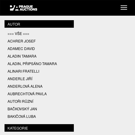
AUTOR
=== VŠE ===
ACHRER JOSEF
ADAMEC DAVID
ALADIN TAMARA
ALADIN, PŘIPSÁNO TAMARA
ALINARI FRATELLI
ANDERLE JIŘÍ
ANDERLOVÁ ALENA
AUBRECHTOVÁ PAVLA
AUTOŘI RŮZNÍ
BAČKOVSKÝ JAN
BAKIČOVÁ LUBA
BALCAR JIŘÍ
KATEGORIE
BALCAR KAREL