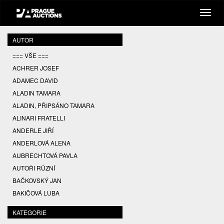
AUTOR
=== VŠE ===
ACHRER JOSEF
ADAMEC DAVID
ALADIN TAMARA
ALADIN, PŘIPSÁNO TAMARA
ALINARI FRATELLI
ANDERLE JIŘÍ
ANDERLOVÁ ALENA
AUBRECHTOVÁ PAVLA
AUTOŘI RŮZNÍ
BAČKOVSKÝ JAN
BAKIČOVÁ LUBA
BALCAR JIŘÍ
KATEGORIE
BALCAR KAREL