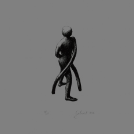
KOHOUT ONDŘEJ
KOJAN JAN
KOLÁŘ JIŘÍ
KOLÁŘ VLADAN
KOLBÁBEK RADEK
KOLÍBAL STANISLAV
KOLLÁRIK SAMUEL
KOLOVRATNÍK DAVID
KOMÁČEK MARIÁN
KOMÁREK IVAN
KOMÁREK VLADIMÍR
KOŇAŘÍK JAN
KONEČNÝ STANISLAV
KONEČNÝ VIKTOR
KONÍČEK OLDŘICH
KONRÁD MIROSLAV
KONSTANTINOVÁ HELENA
KONŮPEK JAN