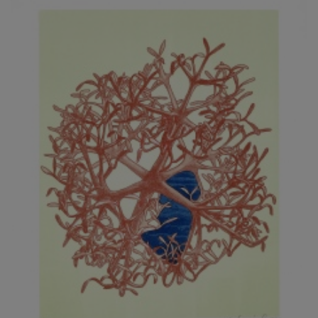
JARCOVJÁK VLADIMÍR
JAROŠ J. F.
JAROŠ LIBOR
JASANSKÝ PAVEL
JAŠKA JIŘÍ
JELENEK JAROSLAV
JELÍNEK VLADIMÍR
JELÍNKOVÁ EVA
JELÍNKOVÁ KAROLÍNA
JELÍNKOVÁ YVONA
JERIE KAREL
JEŽEK PAVEL
JEŽEK STANISLAV
JÍLEK ADAM
JINDRÁK SKŘIVÁNKOVÁ LUCIE
JÍRA JOSEF
JIRÁNEK M.