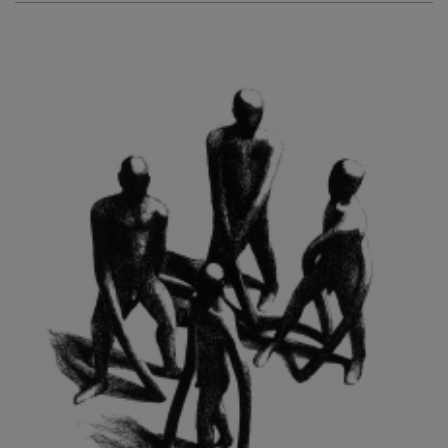
KURIŠ MARTIN
KURŇAVKA DAVID
KUŠČYNSKYJ TARAS
KVĚTENSKÁ ZDENKA
KYNCL FRANTIŠEK
KYNDROVÁ DANA
KYSELA JAROSLAV
LADA JOSEF
LADRA ZDENĚK
LAMR ALEŠ
LAMROVÁ BLANKA
LANDBERG NILS
LANGER KAREL
LAUFROVÁ ALENA
LAUSCHMANN JAN
LECHNER R.
LECRAN VIGNEAU
LESAŘOVÁ ROUBÍČKOVÁ MICHAELA