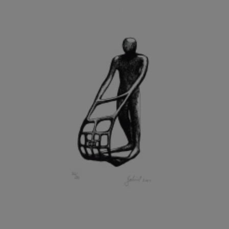
GRAMMAR ALBINUS
GREGOR MIROSLAV
GRIBOVSKÝ ANTONÍN
GRIMMICH IGOR
GROSS FRANTIŠEK
GROSSEOVÁ ELZBIETA
GROSSMANN IGOR
GRUBER IVAN
GRUBER PETR
GRÜNWALDOVÁ GLORIE
GRUS JAROSLAV
GUTFREUND OTTO
GYÖRI LAJOŠ
HAAS ASOT
HAAS TERRY
HÁBL PATRIK
HACKENSCHMIED ALEXANDER
HÁJEK KAREL