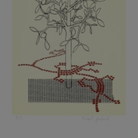
KOVANDA JIŘÍ
KOVAŘÍK JINDŘICH
KOVAŘÍK, PŘIPSÁNO HUBERT
KOWALISKI PAUL
KOŽÍŠEK PETR
KOZLÍK VLADIMÍR
KOZMÁLY GABRIEL
KRAJC MARTIN
KRAJÍČEK, ST. MILAN
KRÁL FRANTIŠEK
KRÁLOVÁ MARKÉTA
KRAMER FRED
KRASL FRANTIŠEK
KRÁTKÝ ČESTMÍR
KRATOCHVÍL ANTONÍN
KREJBICH DANIEL
KREJČA ALEŠ
KREJČÍ JAROSLAV