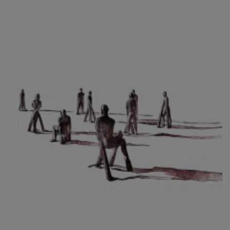
CIBULKOVÁ JINDRA
ČISÁRIK JAN
CÍSAŘOVSKÝ TOMÁŠ
ČÍŽEK JOSEF
ČIŽMÁR JOZEF
CLESINGER JEAN BAPTISTE AUGUSTE
ČLOVĚK PROJEKT ČESKÝ
CORVIN JIŘÍ
COUBINE OTHON
COUFAL ONDŘEJ
CUBROVÁ MAGDALENA
CUDLÍN KAREL
CZEPCOVÁ IRENA
CZIROKOVÁ RENATA
DANIHELOVSKÝ JIŘÍ
DAVID DALIBOR
DAVID JIŘÍ
DAVIS STUDIO