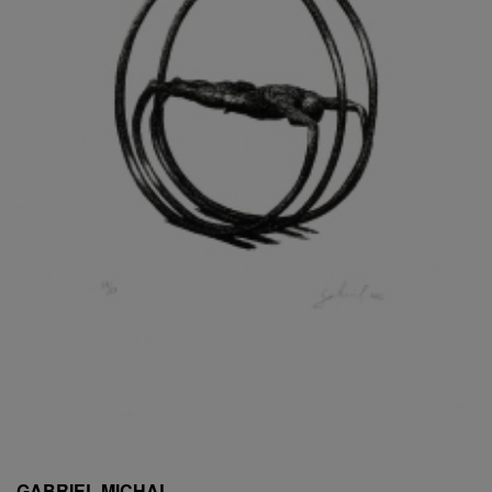
ESCHLER, PŘIPSÁNO RUDOLF
EXNAR JAN
FAFEK EMIL
FALTUS PETR
FANTA FRANTIŠEK
FANTA JAROSLAV
FÁRA LIBOR
FÁROVÁ GABINA
FEYFAR ZDENKO
FIALA VÁCLAV
FILA RUDOLF
FILIPOVOVÁ MARIE
FILIPOVSKÝ JIŘÍ
FILKO STANO
FILLA EMIL
FINK KAREL
FIŠAR JAN
FISCHER BIRGITT
GABRIEL MICHAL