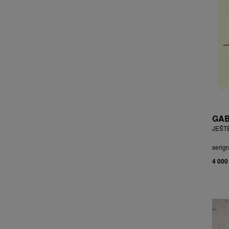
CHOCHOLA VÁCLAV
CHOVANEC JAN
CHRAMOSTA CYRIL
CHVÁTAL JIŘÍ
CIBULKOVÁ JANA
CIBULKOVÁ JINDRA
ČISÁRIK JAN
CÍSAŘOVSKÝ TOMÁŠ
ČÍŽEK JOSEF
GAB
ČIŽMÁR JOZEF
JEŠT
CLESINGER JEAN BAPTISTE
AUGUSTE
serigr
ČLOVĚK PROJEKT ČESKÝ
4 000
CORVIN JIŘÍ
COUBINE OTHON
COUFAL ONDŘEJ
CUBROVÁ MAGDALENA
CUDLÍN KAREL