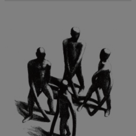
KURIŠ MARTIN
KURŇAVKA DAVID
KUŠČYNSKYJ TARAS
KVĚTENSKÁ ZDENKA
KYNCL FRANTIŠEK
KYNDROVÁ DANA
KYSELA JAROSLAV
LADA JOSEF
LADRA ZDENĚK
LAMR ALEŠ
LAMROVÁ BLANKA
LANDBERG NILS
LANGER KAREL
LAUFROVÁ ALENA
LAUSCHMANN JAN
LECHNER R.
LECRAN VIGNEAU
LESAŘOVÁ ROUBÍČKOVÁ MICHAELA