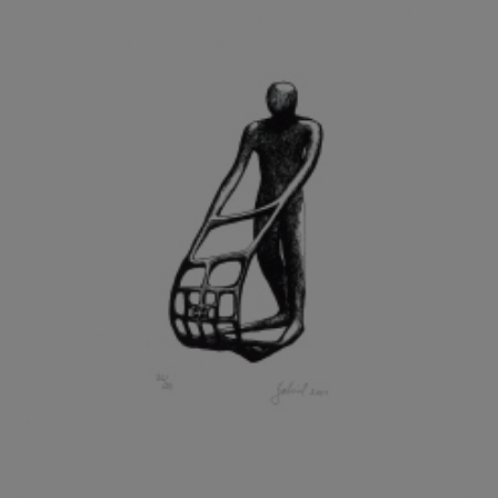
GRAMMAR ALBINUS
GREGOR MIROSLAV
GRIBOVSKÝ ANTONÍN
GRIMMICH IGOR
GROSS FRANTIŠEK
GROSSEOVÁ ELZBIETA
GROSSMANN IGOR
GRUBER IVAN
GRUBER PETR
GRÜNWALDOVÁ GLORIE
GRUS JAROSLAV
GUTFREUND OTTO
GYÖRI LAJOŠ
HAAS ASOT
HAAS TERRY
HÁBL PATRIK
HACKENSCHMIED ALEXANDER
HÁJEK KAREL