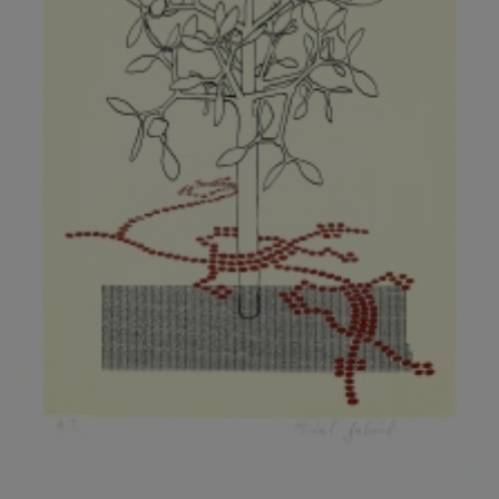
KOVANDA JIŘÍ
KOVAŘÍK JINDŘICH
KOVAŘÍK, PŘIPSÁNO HUBERT
KOWALISKI PAUL
KOŽÍŠEK PETR
KOZLÍK VLADIMÍR
KOZMÁLY GABRIEL
KRAJC MARTIN
KRAJÍČEK, ST. MILAN
KRÁL FRANTIŠEK
KRÁLOVÁ MARKÉTA
KRAMER FRED
KRASL FRANTIŠEK
KRÁTKÝ ČESTMÍR
KRATOCHVÍL ANTONÍN
KREJBICH DANIEL
KREJČA ALEŠ
KREJČÍ JAROSLAV