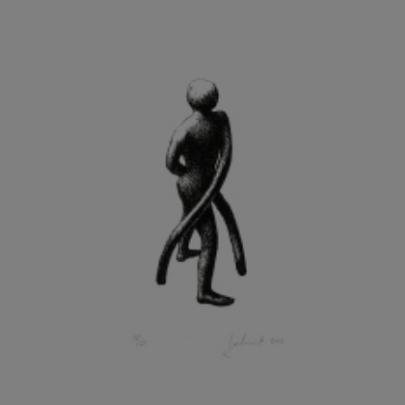
KOHOUT ONDŘEJ
KOJAN JAN
KOLÁŘ JIŘÍ
KOLÁŘ VLADAN
KOLBÁBEK RADEK
KOLÍBAL STANISLAV
KOLLÁRIK SAMUEL
KOLOVRATNÍK DAVID
KOMÁČEK MARIÁN
KOMÁREK IVAN
KOMÁREK VLADIMÍR
KOŇAŘÍK JAN
KONEČNÝ STANISLAV
KONEČNÝ VIKTOR
KONÍČEK OLDŘICH
KONRÁD MIROSLAV
KONSTANTINOVÁ HELENA
KONŮPEK JAN