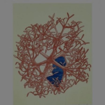
JARCOVJÁK VLADIMÍR
JAROŠ J. F.
JAROŠ LIBOR
JASANSKÝ PAVEL
JAŠKA JIŘÍ
JELENEK JAROSLAV
JELÍNEK VLADIMÍR
JELÍNKOVÁ EVA
JELÍNKOVÁ KAROLÍNA
JELÍNKOVÁ YVONA
JERIE KAREL
JEŽEK PAVEL
JEŽEK STANISLAV
JÍLEK ADAM
JINDRÁK SKŘIVÁNKOVÁ LUCIE
JÍRA JOSEF
JIRÁNEK M.