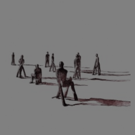
CIBULKOVÁ JINDRA
ČISÁRIK JAN
CÍSAŘOVSKÝ TOMÁŠ
ČÍŽEK JOSEF
ČIŽMÁR JOZEF
CLESINGER JEAN BAPTISTE AUGUSTE
ČLOVĚK PROJEKT ČESKÝ
CORVIN JIŘÍ
COUBINE OTHON
COUFAL ONDŘEJ
CUBROVÁ MAGDALENA
CUDLÍN KAREL
CZEPCOVÁ IRENA
CZIROKOVÁ RENATA
DANIHELOVSKÝ JIŘÍ
DAVID DALIBOR
DAVID JIŘÍ
DAVIS STUDIO