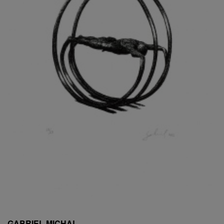
ESCHLER, PŘIPSÁNO RUDOLF
EXNAR JAN
FAFEK EMIL
FALTUS PETR
FANTA FRANTIŠEK
FANTA JAROSLAV
FÁRA LIBOR
FÁROVÁ GABINA
FEYFAR ZDENKO
FIALA VÁCLAV
FILA RUDOLF
FILIPOVOVÁ MARIE
FILIPOVSKÝ JIŘÍ
FILKO STANO
FILLA EMIL
FINK KAREL
FIŠAR JAN
FISCHER BIRGITT
GABRIEL MICHAL