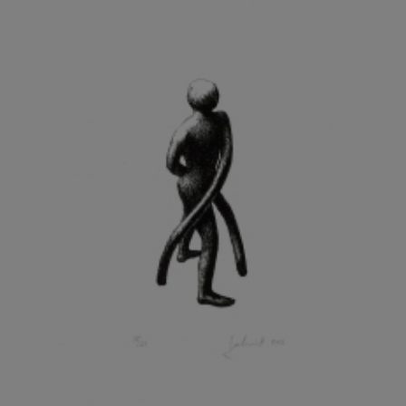
KOHOUT ONDŘEJ
KOJAN JAN
KOLÁŘ JIŘÍ
KOLÁŘ VLADAN
KOLBÁBEK RADEK
KOLÍBAL STANISLAV
KOLLÁRIK SAMUEL
KOLOVRATNÍK DAVID
KOMÁČEK MARIÁN
KOMÁREK IVAN
KOMÁREK VLADIMÍR
KOŇAŘÍK JAN
KONEČNÝ STANISLAV
KONEČNÝ VIKTOR
KONÍČEK OLDŘICH
KONRÁD MIROSLAV
KONSTANTINOVÁ HELENA
KONŮPEK JAN