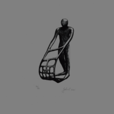
GRAMMAR ALBINUS
GREGOR MIROSLAV
GRIBOVSKÝ ANTONÍN
GRIMMICH IGOR
GROSS FRANTIŠEK
GROSSEOVÁ ELZBIETA
GROSSMANN IGOR
GRUBER IVAN
GRUBER PETR
GRÜNWALDOVÁ GLORIE
GRUS JAROSLAV
GUTFREUND OTTO
GYÖRI LAJOŠ
HAAS ASOT
HAAS TERRY
HÁBL PATRIK
HACKENSCHMIED ALEXANDER
HÁJEK KAREL