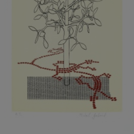
KOVANDA JIŘÍ
KOVAŘÍK JINDŘICH
KOVAŘÍK, PŘIPSÁNO HUBERT
KOWALISKI PAUL
KOŽÍŠEK PETR
KOZLÍK VLADIMÍR
KOZMÁLY GABRIEL
KRAJC MARTIN
KRAJÍČEK, ST. MILAN
KRÁL FRANTIŠEK
KRÁLOVÁ MARKÉTA
KRAMER FRED
KRASL FRANTIŠEK
KRÁTKÝ ČESTMÍR
KRATOCHVÍL ANTONÍN
KREJBICH DANIEL
KREJČA ALEŠ
KREJČÍ JAROSLAV