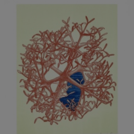
JARCOVJÁK VLADIMÍR
JAROŠ J. F.
JAROŠ LIBOR
JASANSKÝ PAVEL
JAŠKA JIŘÍ
JELENEK JAROSLAV
JELÍNEK VLADIMÍR
JELÍNKOVÁ EVA
JELÍNKOVÁ KAROLÍNA
JELÍNKOVÁ YVONA
JERIE KAREL
JEŽEK PAVEL
JEŽEK STANISLAV
JÍLEK ADAM
JINDRÁK SKŘIVÁNKOVÁ LUCIE
JÍRA JOSEF
JIRÁNEK M.