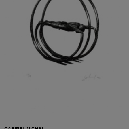
ESCHLER, PŘIPSÁNO RUDOLF
EXNAR JAN
FAFEK EMIL
FALTUS PETR
FANTA FRANTIŠEK
FANTA JAROSLAV
FÁRA LIBOR
FÁROVÁ GABINA
FEYFAR ZDENKO
FIALA VÁCLAV
FILA RUDOLF
FILIPOVOVÁ MARIE
FILIPOVSKÝ JIŘÍ
FILKO STANO
FILLA EMIL
FINK KAREL
FIŠAR JAN
FISCHER BIRGITT
GABRIEL MICHAL