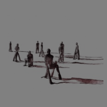
CIBULKOVÁ JINDRA
ČISÁRIK JAN
CÍSAŘOVSKÝ TOMÁŠ
ČÍŽEK JOSEF
ČIŽMÁR JOZEF
CLESINGER JEAN BAPTISTE AUGUSTE
ČLOVĚK PROJEKT ČESKÝ
CORVIN JIŘÍ
COUBINE OTHON
COUFAL ONDŘEJ
CUBROVÁ MAGDALENA
CUDLÍN KAREL
CZEPCOVÁ IRENA
CZIROKOVÁ RENATA
DANIHELOVSKÝ JIŘÍ
DAVID DALIBOR
DAVID JIŘÍ
DAVIS STUDIO