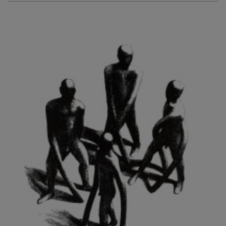
KURIŠ MARTIN
KURŇAVKA DAVID
KUŠČYNSKYJ TARAS
KVĚTENSKÁ ZDENKA
KYNCL FRANTIŠEK
KYNDROVÁ DANA
KYSELA JAROSLAV
LADA JOSEF
LADRA ZDENĚK
LAMR ALEŠ
LAMROVÁ BLANKA
LANDBERG NILS
LANGER KAREL
LAUFROVÁ ALENA
LAUSCHMANN JAN
LECHNER R.
LECRAN VIGNEAU
LESAŘOVÁ ROUBÍČKOVÁ MICHAELA