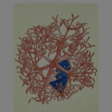
JARCOVJÁK VLADIMÍR
JAROŠ J. F.
JAROŠ LIBOR
JASANSKÝ PAVEL
JAŠKA JIŘÍ
JELENEK JAROSLAV
JELÍNEK VLADIMÍR
JELÍNKOVÁ EVA
JELÍNKOVÁ KAROLÍNA
JELÍNKOVÁ YVONA
JERIE KAREL
JEŽEK PAVEL
JEŽEK STANISLAV
JÍLEK ADAM
JINDRÁK SKŘIVÁNKOVÁ LUCIE
JÍRA JOSEF
JIRÁNEK M.