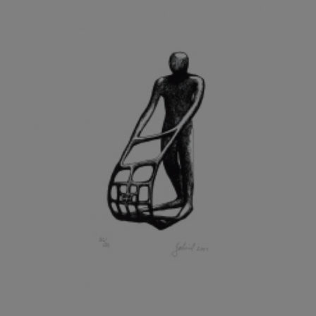
GRAMMAR ALBINUS
GREGOR MIROSLAV
GRIBOVSKÝ ANTONÍN
GRIMMICH IGOR
GROSS FRANTIŠEK
GROSSEOVÁ ELZBIETA
GROSSMANN IGOR
GRUBER IVAN
GRUBER PETR
GRÜNWALDOVÁ GLORIE
GRUS JAROSLAV
GUTFREUND OTTO
GYÖRI LAJOŠ
HAAS ASOT
HAAS TERRY
HÁBL PATRIK
HACKENSCHMIED ALEXANDER
HÁJEK KAREL