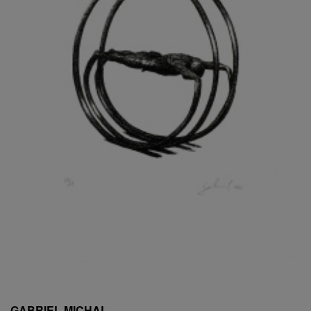
ESCHLER, PŘIPSÁNO RUDOLF
EXNAR JAN
FAFEK EMIL
FALTUS PETR
FANTA FRANTIŠEK
FANTA JAROSLAV
FÁRA LIBOR
FÁROVÁ GABINA
FEYFAR ZDENKO
FIALA VÁCLAV
FILA RUDOLF
FILIPOVOVÁ MARIE
FILIPOVSKÝ JIŘÍ
FILKO STANO
FILLA EMIL
FINK KAREL
FIŠAR JAN
FISCHER BIRGITT
GABRIEL MICHAL