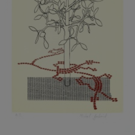
KOVANDA JIŘÍ
KOVAŘÍK JINDŘICH
KOVAŘÍK, PŘIPSÁNO HUBERT
KOWALISKI PAUL
KOŽÍŠEK PETR
KOZLÍK VLADIMÍR
KOZMÁLY GABRIEL
KRAJC MARTIN
KRAJÍČEK, ST. MILAN
KRÁL FRANTIŠEK
KRÁLOVÁ MARKÉTA
KRAMER FRED
KRASL FRANTIŠEK
KRÁTKÝ ČESTMÍR
KRATOCHVÍL ANTONÍN
KREJBICH DANIEL
KREJČA ALEŠ
KREJČÍ JAROSLAV