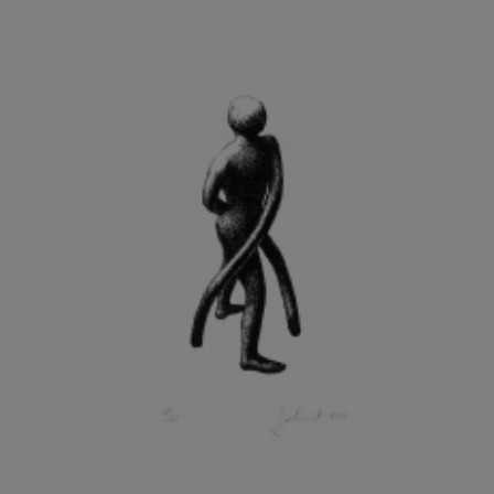
KOHOUT ONDŘEJ
KOJAN JAN
KOLÁŘ JIŘÍ
KOLÁŘ VLADAN
KOLBÁBEK RADEK
KOLÍBAL STANISLAV
KOLLÁRIK SAMUEL
KOLOVRATNÍK DAVID
KOMÁČEK MARIÁN
KOMÁREK IVAN
KOMÁREK VLADIMÍR
KOŇAŘÍK JAN
KONEČNÝ STANISLAV
KONEČNÝ VIKTOR
KONÍČEK OLDŘICH
KONRÁD MIROSLAV
KONSTANTINOVÁ HELENA
KONŮPEK JAN