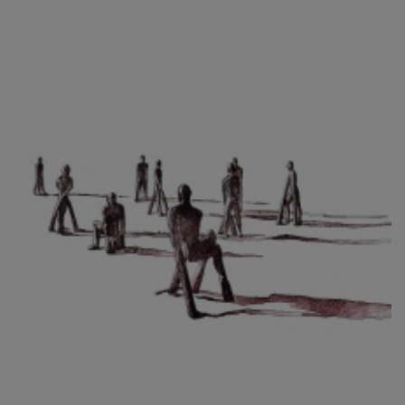
CIBULKOVÁ JINDRA
ČISÁRIK JAN
CÍSAŘOVSKÝ TOMÁŠ
ČÍŽEK JOSEF
ČIŽMÁR JOZEF
CLESINGER JEAN BAPTISTE AUGUSTE
ČLOVĚK PROJEKT ČESKÝ
CORVIN JIŘÍ
COUBINE OTHON
COUFAL ONDŘEJ
CUBROVÁ MAGDALENA
CUDLÍN KAREL
CZEPCOVÁ IRENA
CZIROKOVÁ RENATA
DANIHELOVSKÝ JIŘÍ
DAVID DALIBOR
DAVID JIŘÍ
DAVIS STUDIO