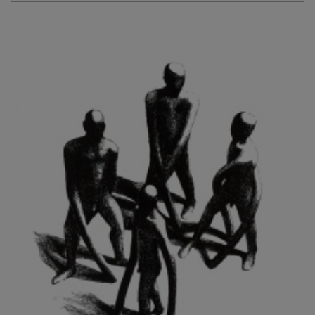
KURIŠ MARTIN
KURŇAVKA DAVID
KUŠČYNSKYJ TARAS
KVĚTENSKÁ ZDENKA
KYNCL FRANTIŠEK
KYNDROVÁ DANA
KYSELA JAROSLAV
LADA JOSEF
LADRA ZDENĚK
LAMR ALEŠ
LAMROVÁ BLANKA
LANDBERG NILS
LANGER KAREL
LAUFROVÁ ALENA
LAUSCHMANN JAN
LECHNER R.
LECRAN VIGNEAU
LESAŘOVÁ ROUBÍČKOVÁ MICHAELA