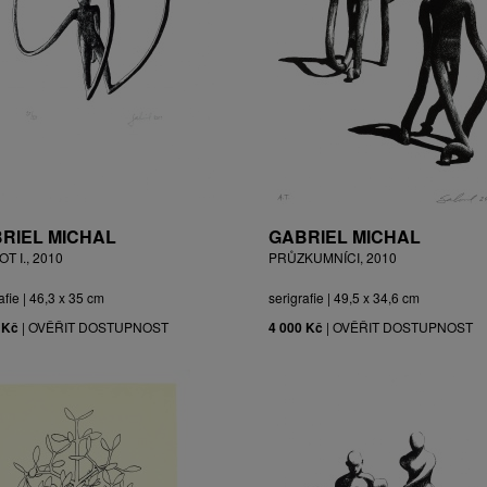
RIEL MICHAL
GABRIEL MICHAL
T I., 2010
PRŮZKUMNÍCI, 2010
afie | 46,3 x 35 cm
serigrafie | 49,5 x 34,6 cm
 Kč
|
OVĚŘIT DOSTUPNOST
4 000 Kč
|
OVĚŘIT DOSTUPNOST