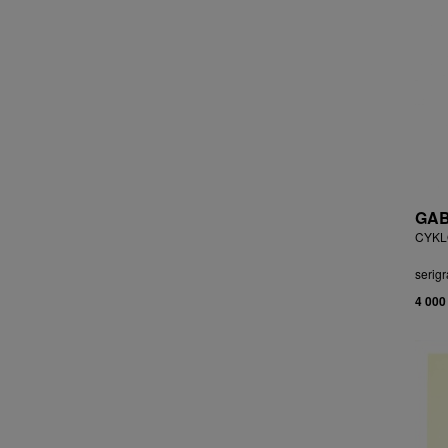
ČEJKOVÁ ANNA ŠKOPKOVÁ
ČERMÁK JOSEF
ČERMÁK MARKO
ČERMÁKOVÁ LENKA
ČERNICKÝ JIŘÍ
ČERNÝ ALEŠ
ČERNÝ FILIP
ČERNÝ JAN
ČERNÝ KAREL
GAB
CHABA KAREL
CYKLO
CHABERA MILAN
serigr
CHADIMA JIŘÍ
4 000
CHARINDA MOHAMMED WASIA
CHATRNÝ DALIBOR
CHIWAYA RAJABU
CHLUPÁČ MILOSLAV
CHMELOVÁ ADÉLA
CHMELOVÁ MARTINA