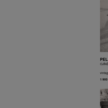
CZEPCOVÁ IRENA
CZIROKOVÁ RENATA
DANIHELOVSKÝ JIŘÍ
DAVID DALIBOR
DAVID JIŘÍ
DAVIS STUDIO
DE BAKKER ROBERT
DEJMEK PETR
DEMEL KAREL
DOBIÁŠ KAROL
PEL
DOBRA RIFO
OJÍN
DOČEKAL KAREL
DOLEŽAL JINDŘICH
vintag
DOSTÁL FRANTIŠEK
1 900
DOSTÁL JAN
DOSTÁL VLADIMÍR
DRAHOTOVÁ VERONIKA
DRESSLER PETER