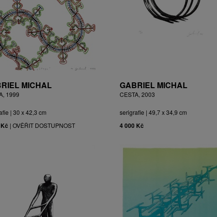
RIEL MICHAL
GABRIEL MICHAL
A, 1999
CESTA, 2003
afie | 30 x 42,3 cm
serigrafie | 49,7 x 34,9 cm
 Kč
|
OVĚŘIT DOSTUPNOST
4 000 Kč