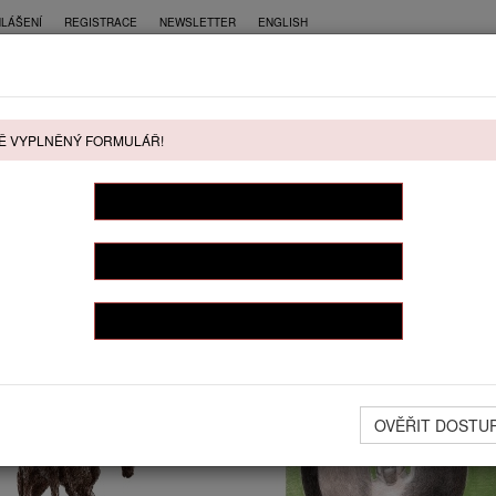
HLÁŠENÍ
REGISTRACE
NEWSLETTER
ENGLISH
CE
PŘÍMÝ PRODEJ
KONTAKT
Ě VYPLNĚNÝ FORMULÁŘ!
ŘÍMÝ PRODEJ