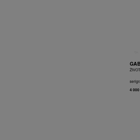
BRYCHTA JAN
BRYCHTA, PŘIPSÁNO JAROSLAV
BUDÍKOVÁ JANA
BUFKA ÁJA
BUKOVSKÝ IVAN
BURDA VLADIMÍR
BURIAN ZDENĚK
BURSÍK SPYTÍMÍR
GAB
CABAN MIROSLAV
ŽIVOT
ČABLA, PŘIPSÁNO BOHUMIL
ČADA MARTIN
serigr
CAIS MILAN
4 000
CAJTHAML DAVID
CAJTHAML JAN
CAMBEROQUE JEAN
CARLOS M.
CARO PEPE
ČECHOVÁ OLGA