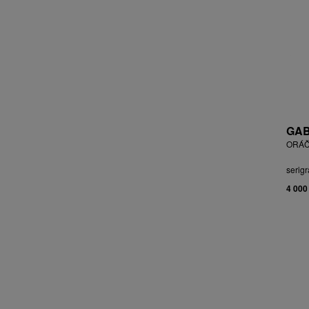
BLABOLILOVÁ MARIE
BLÁHA STANISLAV
BLÁHA, ST. VÁCLAV
BLAŽEK JAROSLAV
BLECHA LUBOMÍR
BLÜ ANA
BOHÁČ JIŘÍ
BORN ADOLF
GAB
BOŠTÍK VÁCLAV
ORÁČ
BOUDA CYRIL
serigr
BOUDOVÁ JANA
4 000
BRÁZDIL ALEŠ
BROMOVÁ VERONIKA
BROŽ RADEK
BRUNCLÍK PAVEL
BRUNNER DVOŘÁK RUDOLF
BRUNOVSKÝ ALBÍN
BRUNTON VLADIMÍR