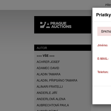
PŘI
Priatky
AK
ŠPATN
P
Jméno:
AUTOR
=== VŠE ===
E-MAIL:
ACHRER JOSEF
ADAMEC DAVID
Telefon:
ALADIN TAMARA
ALADIN, PŘIPSÁNO TAMARA
ALINARI FRATELLI
ANDERLE JIŘÍ
ANDERLOVÁ ALENA
AUBRECHTOVÁ PAVLA