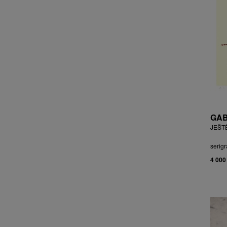
CHOCHOLA VÁCLAV
CHOVANEC JAN
CHRAMOSTA CYRIL
CHVÁTAL JIŘÍ
CIBULKOVÁ JANA
CIBULKOVÁ JINDRA
ČISÁRIK JAN
CÍSAŘOVSKÝ TOMÁŠ
ČÍŽEK JOSEF
GAB
ČIŽMÁR JOZEF
JEŠT
CLESINGER JEAN BAPTISTE
AUGUSTE
serigr
ČLOVĚK PROJEKT ČESKÝ
4 000
CORVIN JIŘÍ
COUBINE OTHON
COUFAL ONDŘEJ
CUBROVÁ MAGDALENA
CUDLÍN KAREL