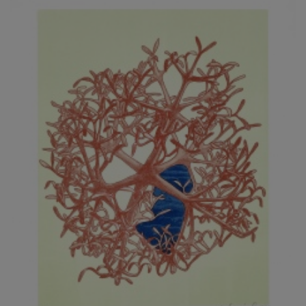
JARCOVJÁK VLADIMÍR
JAROŠ J. F.
JAROŠ LIBOR
JASANSKÝ PAVEL
JAŠKA JIŘÍ
JELENEK JAROSLAV
JELÍNEK VLADIMÍR
JELÍNKOVÁ EVA
JELÍNKOVÁ KAROLÍNA
JELÍNKOVÁ YVONA
JERIE KAREL
JEŽEK PAVEL
JEŽEK STANISLAV
JÍLEK ADAM
JINDRÁK SKŘIVÁNKOVÁ LUCIE
JÍRA JOSEF
JIRÁNEK M.