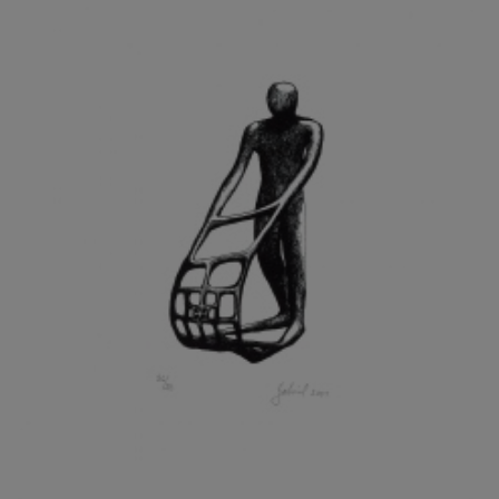
GRAMMAR ALBINUS
GREGOR MIROSLAV
GRIBOVSKÝ ANTONÍN
GRIMMICH IGOR
GROSS FRANTIŠEK
GROSSEOVÁ ELZBIETA
GROSSMANN IGOR
GRUBER IVAN
GRUBER PETR
GRÜNWALDOVÁ GLORIE
GRUS JAROSLAV
GUTFREUND OTTO
GYÖRI LAJOŠ
HAAS ASOT
HAAS TERRY
HÁBL PATRIK
HACKENSCHMIED ALEXANDER
HÁJEK KAREL