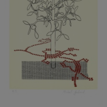
KOVANDA JIŘÍ
KOVAŘÍK JINDŘICH
KOVAŘÍK, PŘIPSÁNO HUBERT
KOWALISKI PAUL
KOŽÍŠEK PETR
KOZLÍK VLADIMÍR
KOZMÁLY GABRIEL
KRAJC MARTIN
KRAJÍČEK, ST. MILAN
KRÁL FRANTIŠEK
KRÁLOVÁ MARKÉTA
KRAMER FRED
KRASL FRANTIŠEK
KRÁTKÝ ČESTMÍR
KRATOCHVÍL ANTONÍN
KREJBICH DANIEL
KREJČA ALEŠ
KREJČÍ JAROSLAV