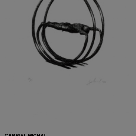
ESCHLER, PŘIPSÁNO RUDOLF
EXNAR JAN
FAFEK EMIL
FALTUS PETR
FANTA FRANTIŠEK
FANTA JAROSLAV
FÁRA LIBOR
FÁROVÁ GABINA
FEYFAR ZDENKO
FIALA VÁCLAV
FILA RUDOLF
FILIPOVOVÁ MARIE
FILIPOVSKÝ JIŘÍ
FILKO STANO
FILLA EMIL
FINK KAREL
FIŠAR JAN
FISCHER BIRGITT
GABRIEL MICHAL