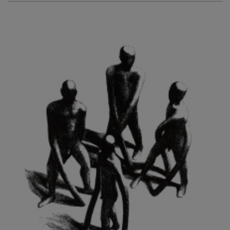
KURIŠ MARTIN
KURŇAVKA DAVID
KUŠČYNSKYJ TARAS
KVĚTENSKÁ ZDENKA
KYNCL FRANTIŠEK
KYNDROVÁ DANA
KYSELA JAROSLAV
LADA JOSEF
LADRA ZDENĚK
LAMR ALEŠ
LAMROVÁ BLANKA
LANDBERG NILS
LANGER KAREL
LAUFROVÁ ALENA
LAUSCHMANN JAN
LECHNER R.
LECRAN VIGNEAU
LESAŘOVÁ ROUBÍČKOVÁ MICHAELA