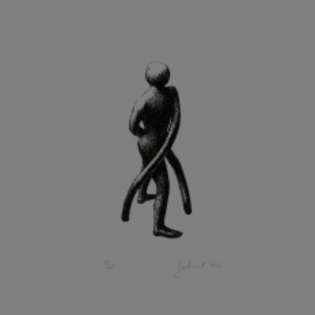
KOHOUT ONDŘEJ
KOJAN JAN
KOLÁŘ JIŘÍ
KOLÁŘ VLADAN
KOLBÁBEK RADEK
KOLÍBAL STANISLAV
KOLLÁRIK SAMUEL
KOLOVRATNÍK DAVID
KOMÁČEK MARIÁN
KOMÁREK IVAN
KOMÁREK VLADIMÍR
KOŇAŘÍK JAN
KONEČNÝ STANISLAV
KONEČNÝ VIKTOR
KONÍČEK OLDŘICH
KONRÁD MIROSLAV
KONSTANTINOVÁ HELENA
KONŮPEK JAN