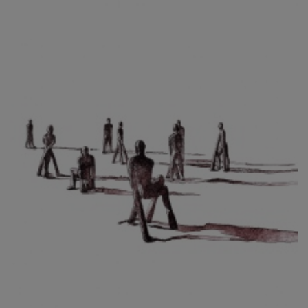
CIBULKOVÁ JINDRA
ČISÁRIK JAN
CÍSAŘOVSKÝ TOMÁŠ
ČÍŽEK JOSEF
ČIŽMÁR JOZEF
CLESINGER JEAN BAPTISTE AUGUSTE
ČLOVĚK PROJEKT ČESKÝ
CORVIN JIŘÍ
COUBINE OTHON
COUFAL ONDŘEJ
CUBROVÁ MAGDALENA
CUDLÍN KAREL
CZEPCOVÁ IRENA
CZIROKOVÁ RENATA
DANIHELOVSKÝ JIŘÍ
DAVID DALIBOR
DAVID JIŘÍ
DAVIS STUDIO