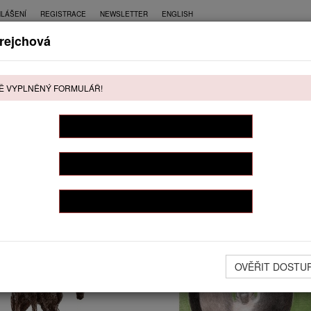
HLÁŠENÍ
REGISTRACE
NEWSLETTER
ENGLISH
rejchová
CE
PŘÍMÝ PRODEJ
KONTAKT
Ě VYPLNĚNÝ FORMULÁŘ!
ŘÍMÝ PRODEJ