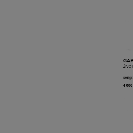
BRYCHTA JAN
BRYCHTA, PŘIPSÁNO JAROSLAV
BUDÍKOVÁ JANA
BUFKA ÁJA
BUKOVSKÝ IVAN
BURDA VLADIMÍR
BURIAN ZDENĚK
BURSÍK SPYTÍMÍR
GAB
CABAN MIROSLAV
ŽIVOT
ČABLA, PŘIPSÁNO BOHUMIL
ČADA MARTIN
serigr
CAIS MILAN
4 000
CAJTHAML DAVID
CAJTHAML JAN
CAMBEROQUE JEAN
CARLOS M.
CARO PEPE
ČECHOVÁ OLGA