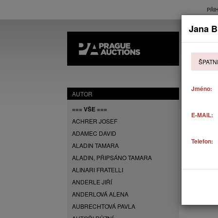
PŘI
Jana B
AK
ŠPATN
P
Jméno:
AUTOR
=== VŠE ===
E-MAIL:
ACHRER JOSEF
ADAMEC DAVID
Telefon:
ALADIN TAMARA
ALADIN, PŘIPSÁNO TAMARA
ALINARI FRATELLI
ANDERLE JIŘÍ
ANDERLOVÁ ALENA
AUBRECHTOVÁ PAVLA