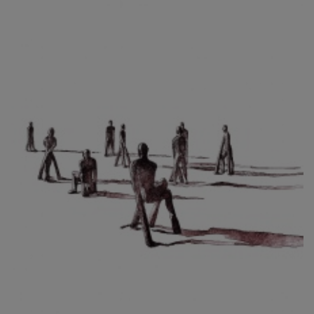
CIBULKOVÁ JINDRA
ČISÁRIK JAN
CÍSAŘOVSKÝ TOMÁŠ
ČÍŽEK JOSEF
ČIŽMÁR JOZEF
CLESINGER JEAN BAPTISTE AUGUSTE
ČLOVĚK PROJEKT ČESKÝ
CORVIN JIŘÍ
COUBINE OTHON
COUFAL ONDŘEJ
CUBROVÁ MAGDALENA
CUDLÍN KAREL
CZEPCOVÁ IRENA
CZIROKOVÁ RENATA
DANIHELOVSKÝ JIŘÍ
DAVID DALIBOR
DAVID JIŘÍ
DAVIS STUDIO