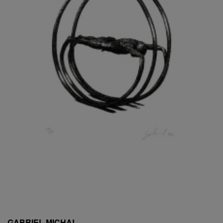
ESCHLER, PŘIPSÁNO RUDOLF
EXNAR JAN
FAFEK EMIL
FALTUS PETR
FANTA FRANTIŠEK
FANTA JAROSLAV
FÁRA LIBOR
FÁROVÁ GABINA
FEYFAR ZDENKO
FIALA VÁCLAV
FILA RUDOLF
FILIPOVOVÁ MARIE
FILIPOVSKÝ JIŘÍ
FILKO STANO
FILLA EMIL
FINK KAREL
FIŠAR JAN
FISCHER BIRGITT
GABRIEL MICHAL