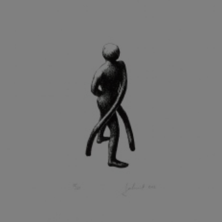
KOHOUT ONDŘEJ
KOJAN JAN
KOLÁŘ JIŘÍ
KOLÁŘ VLADAN
KOLBÁBEK RADEK
KOLÍBAL STANISLAV
KOLLÁRIK SAMUEL
KOLOVRATNÍK DAVID
KOMÁČEK MARIÁN
KOMÁREK IVAN
KOMÁREK VLADIMÍR
KOŇAŘÍK JAN
KONEČNÝ STANISLAV
KONEČNÝ VIKTOR
KONÍČEK OLDŘICH
KONRÁD MIROSLAV
KONSTANTINOVÁ HELENA
KONŮPEK JAN