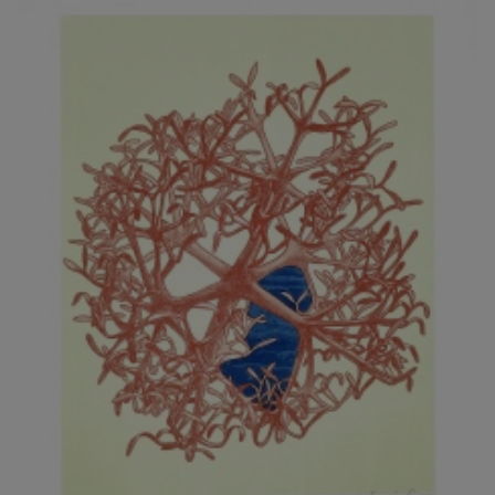
JARCOVJÁK VLADIMÍR
JAROŠ J. F.
JAROŠ LIBOR
JASANSKÝ PAVEL
JAŠKA JIŘÍ
JELENEK JAROSLAV
JELÍNEK VLADIMÍR
JELÍNKOVÁ EVA
JELÍNKOVÁ KAROLÍNA
JELÍNKOVÁ YVONA
JERIE KAREL
JEŽEK PAVEL
JEŽEK STANISLAV
JÍLEK ADAM
JINDRÁK SKŘIVÁNKOVÁ LUCIE
JÍRA JOSEF
JIRÁNEK M.