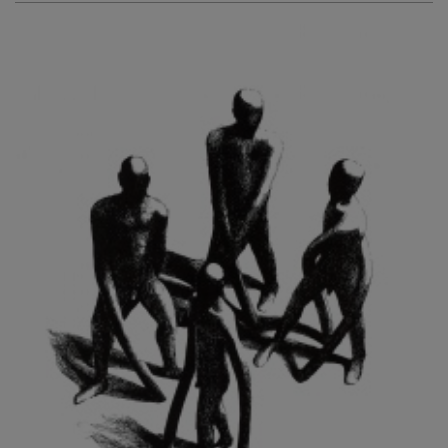
KURIŠ MARTIN
KURŇAVKA DAVID
KUŠČYNSKYJ TARAS
KVĚTENSKÁ ZDENKA
KYNCL FRANTIŠEK
KYNDROVÁ DANA
KYSELA JAROSLAV
LADA JOSEF
LADRA ZDENĚK
LAMR ALEŠ
LAMROVÁ BLANKA
LANDBERG NILS
LANGER KAREL
LAUFROVÁ ALENA
LAUSCHMANN JAN
LECHNER R.
LECRAN VIGNEAU
LESAŘOVÁ ROUBÍČKOVÁ MICHAELA