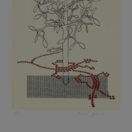
KOVANDA JIŘÍ
KOVAŘÍK JINDŘICH
KOVAŘÍK, PŘIPSÁNO HUBERT
KOWALISKI PAUL
KOŽÍŠEK PETR
KOZLÍK VLADIMÍR
KOZMÁLY GABRIEL
KRAJC MARTIN
KRAJÍČEK, ST. MILAN
KRÁL FRANTIŠEK
KRÁLOVÁ MARKÉTA
KRAMER FRED
KRASL FRANTIŠEK
KRÁTKÝ ČESTMÍR
KRATOCHVÍL ANTONÍN
KREJBICH DANIEL
KREJČA ALEŠ
KREJČÍ JAROSLAV