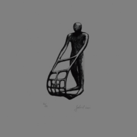
GRAMMAR ALBINUS
GREGOR MIROSLAV
GRIBOVSKÝ ANTONÍN
GRIMMICH IGOR
GROSS FRANTIŠEK
GROSSEOVÁ ELZBIETA
GROSSMANN IGOR
GRUBER IVAN
GRUBER PETR
GRÜNWALDOVÁ GLORIE
GRUS JAROSLAV
GUTFREUND OTTO
GYÖRI LAJOŠ
HAAS ASOT
HAAS TERRY
HÁBL PATRIK
HACKENSCHMIED ALEXANDER
HÁJEK KAREL