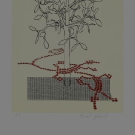
KOVANDA JIŘÍ
KOVAŘÍK JINDŘICH
KOVAŘÍK, PŘIPSÁNO HUBERT
KOWALISKI PAUL
KOŽÍŠEK PETR
KOZLÍK VLADIMÍR
KOZMÁLY GABRIEL
KRAJC MARTIN
KRAJÍČEK, ST. MILAN
KRÁL FRANTIŠEK
KRÁLOVÁ MARKÉTA
KRAMER FRED
KRASL FRANTIŠEK
KRÁTKÝ ČESTMÍR
KRATOCHVÍL ANTONÍN
KREJBICH DANIEL
KREJČA ALEŠ
KREJČÍ JAROSLAV