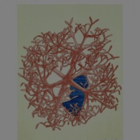
JARCOVJÁK VLADIMÍR
JAROŠ J. F.
JAROŠ LIBOR
JASANSKÝ PAVEL
JAŠKA JIŘÍ
JELENEK JAROSLAV
JELÍNEK VLADIMÍR
JELÍNKOVÁ EVA
JELÍNKOVÁ KAROLÍNA
JELÍNKOVÁ YVONA
JERIE KAREL
JEŽEK PAVEL
JEŽEK STANISLAV
JÍLEK ADAM
JINDRÁK SKŘIVÁNKOVÁ LUCIE
JÍRA JOSEF
JIRÁNEK M.