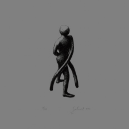
KOHOUT ONDŘEJ
KOJAN JAN
KOLÁŘ JIŘÍ
KOLÁŘ VLADAN
KOLBÁBEK RADEK
KOLÍBAL STANISLAV
KOLLÁRIK SAMUEL
KOLOVRATNÍK DAVID
KOMÁČEK MARIÁN
KOMÁREK IVAN
KOMÁREK VLADIMÍR
KOŇAŘÍK JAN
KONEČNÝ STANISLAV
KONEČNÝ VIKTOR
KONÍČEK OLDŘICH
KONRÁD MIROSLAV
KONSTANTINOVÁ HELENA
KONŮPEK JAN