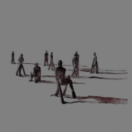
CIBULKOVÁ JINDRA
ČISÁRIK JAN
CÍSAŘOVSKÝ TOMÁŠ
ČÍŽEK JOSEF
ČIŽMÁR JOZEF
CLESINGER JEAN BAPTISTE AUGUSTE
ČLOVĚK PROJEKT ČESKÝ
CORVIN JIŘÍ
COUBINE OTHON
COUFAL ONDŘEJ
CUBROVÁ MAGDALENA
CUDLÍN KAREL
CZEPCOVÁ IRENA
CZIROKOVÁ RENATA
DANIHELOVSKÝ JIŘÍ
DAVID DALIBOR
DAVID JIŘÍ
DAVIS STUDIO