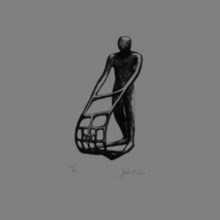
GRAMMAR ALBINUS
GREGOR MIROSLAV
GRIBOVSKÝ ANTONÍN
GRIMMICH IGOR
GROSS FRANTIŠEK
GROSSEOVÁ ELZBIETA
GROSSMANN IGOR
GRUBER IVAN
GRUBER PETR
GRÜNWALDOVÁ GLORIE
GRUS JAROSLAV
GUTFREUND OTTO
GYÖRI LAJOŠ
HAAS ASOT
HAAS TERRY
HÁBL PATRIK
HACKENSCHMIED ALEXANDER
HÁJEK KAREL