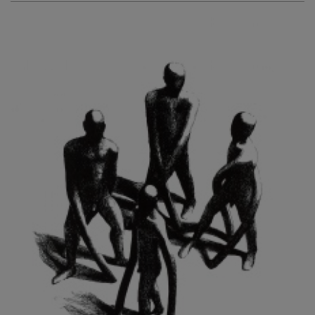
KURIŠ MARTIN
KURŇAVKA DAVID
KUŠČYNSKYJ TARAS
KVĚTENSKÁ ZDENKA
KYNCL FRANTIŠEK
KYNDROVÁ DANA
KYSELA JAROSLAV
LADA JOSEF
LADRA ZDENĚK
LAMR ALEŠ
LAMROVÁ BLANKA
LANDBERG NILS
LANGER KAREL
LAUFROVÁ ALENA
LAUSCHMANN JAN
LECHNER R.
LECRAN VIGNEAU
LESAŘOVÁ ROUBÍČKOVÁ MICHAELA