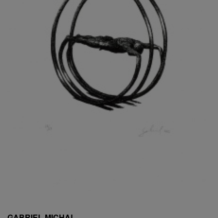
ESCHLER, PŘIPSÁNO RUDOLF
EXNAR JAN
FAFEK EMIL
FALTUS PETR
FANTA FRANTIŠEK
FANTA JAROSLAV
FÁRA LIBOR
FÁROVÁ GABINA
FEYFAR ZDENKO
FIALA VÁCLAV
FILA RUDOLF
FILIPOVOVÁ MARIE
FILIPOVSKÝ JIŘÍ
FILKO STANO
FILLA EMIL
FINK KAREL
FIŠAR JAN
FISCHER BIRGITT
GABRIEL MICHAL