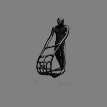
GRAMMAR ALBINUS
GREGOR MIROSLAV
GRIBOVSKÝ ANTONÍN
GRIMMICH IGOR
GROSS FRANTIŠEK
GROSSEOVÁ ELZBIETA
GROSSMANN IGOR
GRUBER IVAN
GRUBER PETR
GRÜNWALDOVÁ GLORIE
GRUS JAROSLAV
GUTFREUND OTTO
GYÖRI LAJOŠ
HAAS ASOT
HAAS TERRY
HÁBL PATRIK
HACKENSCHMIED ALEXANDER
HÁJEK KAREL