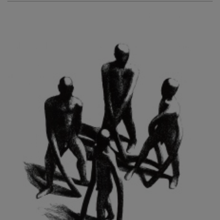
KURIŠ MARTIN
KURŇAVKA DAVID
KUŠČYNSKYJ TARAS
KVĚTENSKÁ ZDENKA
KYNCL FRANTIŠEK
KYNDROVÁ DANA
KYSELA JAROSLAV
LADA JOSEF
LADRA ZDENĚK
LAMR ALEŠ
LAMROVÁ BLANKA
LANDBERG NILS
LANGER KAREL
LAUFROVÁ ALENA
LAUSCHMANN JAN
LECHNER R.
LECRAN VIGNEAU
LESAŘOVÁ ROUBÍČKOVÁ MICHAELA