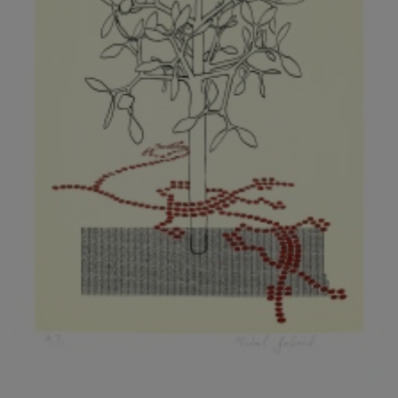
KOVANDA JIŘÍ
KOVAŘÍK JINDŘICH
KOVAŘÍK, PŘIPSÁNO HUBERT
KOWALISKI PAUL
KOŽÍŠEK PETR
KOZLÍK VLADIMÍR
KOZMÁLY GABRIEL
KRAJC MARTIN
KRAJÍČEK, ST. MILAN
KRÁL FRANTIŠEK
KRÁLOVÁ MARKÉTA
KRAMER FRED
KRASL FRANTIŠEK
KRÁTKÝ ČESTMÍR
KRATOCHVÍL ANTONÍN
KREJBICH DANIEL
KREJČA ALEŠ
KREJČÍ JAROSLAV