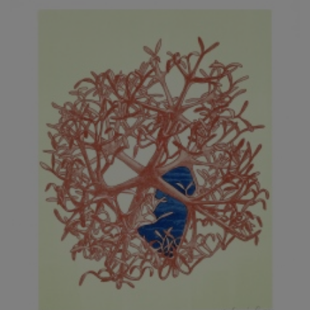
JARCOVJÁK VLADIMÍR
JAROŠ J. F.
JAROŠ LIBOR
JASANSKÝ PAVEL
JAŠKA JIŘÍ
JELENEK JAROSLAV
JELÍNEK VLADIMÍR
JELÍNKOVÁ EVA
JELÍNKOVÁ KAROLÍNA
JELÍNKOVÁ YVONA
JERIE KAREL
JEŽEK PAVEL
JEŽEK STANISLAV
JÍLEK ADAM
JINDRÁK SKŘIVÁNKOVÁ LUCIE
JÍRA JOSEF
JIRÁNEK M.