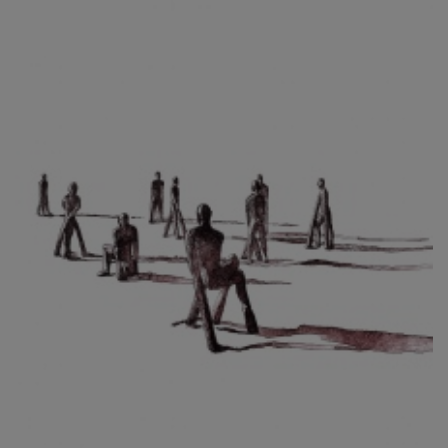
CIBULKOVÁ JINDRA
ČISÁRIK JAN
CÍSAŘOVSKÝ TOMÁŠ
ČÍŽEK JOSEF
ČIŽMÁR JOZEF
CLESINGER JEAN BAPTISTE AUGUSTE
ČLOVĚK PROJEKT ČESKÝ
CORVIN JIŘÍ
COUBINE OTHON
COUFAL ONDŘEJ
CUBROVÁ MAGDALENA
CUDLÍN KAREL
CZEPCOVÁ IRENA
CZIROKOVÁ RENATA
DANIHELOVSKÝ JIŘÍ
DAVID DALIBOR
DAVID JIŘÍ
DAVIS STUDIO