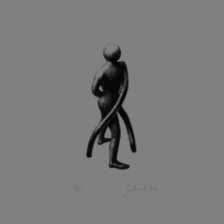
KOHOUT ONDŘEJ
KOJAN JAN
KOLÁŘ JIŘÍ
KOLÁŘ VLADAN
KOLBÁBEK RADEK
KOLÍBAL STANISLAV
KOLLÁRIK SAMUEL
KOLOVRATNÍK DAVID
KOMÁČEK MARIÁN
KOMÁREK IVAN
KOMÁREK VLADIMÍR
KOŇAŘÍK JAN
KONEČNÝ STANISLAV
KONEČNÝ VIKTOR
KONÍČEK OLDŘICH
KONRÁD MIROSLAV
KONSTANTINOVÁ HELENA
KONŮPEK JAN