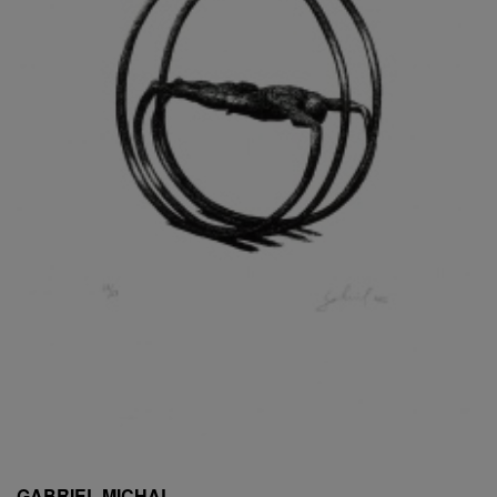
ESCHLER, PŘIPSÁNO RUDOLF
EXNAR JAN
FAFEK EMIL
FALTUS PETR
FANTA FRANTIŠEK
FANTA JAROSLAV
FÁRA LIBOR
FÁROVÁ GABINA
FEYFAR ZDENKO
FIALA VÁCLAV
FILA RUDOLF
FILIPOVOVÁ MARIE
FILIPOVSKÝ JIŘÍ
FILKO STANO
FILLA EMIL
FINK KAREL
FIŠAR JAN
FISCHER BIRGITT
GABRIEL MICHAL