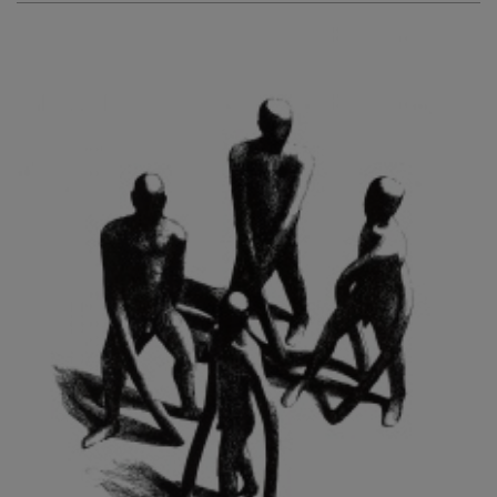
KURIŠ MARTIN
KURŇAVKA DAVID
KUŠČYNSKYJ TARAS
KVĚTENSKÁ ZDENKA
KYNCL FRANTIŠEK
KYNDROVÁ DANA
KYSELA JAROSLAV
LADA JOSEF
LADRA ZDENĚK
LAMR ALEŠ
LAMROVÁ BLANKA
LANDBERG NILS
LANGER KAREL
LAUFROVÁ ALENA
LAUSCHMANN JAN
LECHNER R.
LECRAN VIGNEAU
LESAŘOVÁ ROUBÍČKOVÁ MICHAELA