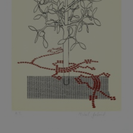
KOVANDA JIŘÍ
KOVAŘÍK JINDŘICH
KOVAŘÍK, PŘIPSÁNO HUBERT
KOWALISKI PAUL
KOŽÍŠEK PETR
KOZLÍK VLADIMÍR
KOZMÁLY GABRIEL
KRAJC MARTIN
KRAJÍČEK, ST. MILAN
KRÁL FRANTIŠEK
KRÁLOVÁ MARKÉTA
KRAMER FRED
KRASL FRANTIŠEK
KRÁTKÝ ČESTMÍR
KRATOCHVÍL ANTONÍN
KREJBICH DANIEL
KREJČA ALEŠ
KREJČÍ JAROSLAV