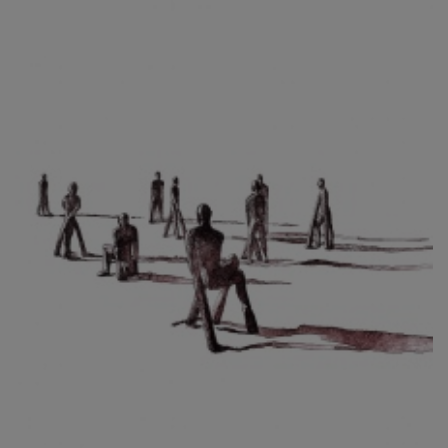
CIBULKOVÁ JINDRA
ČISÁRIK JAN
CÍSAŘOVSKÝ TOMÁŠ
ČÍŽEK JOSEF
ČIŽMÁR JOZEF
CLESINGER JEAN BAPTISTE AUGUSTE
ČLOVĚK PROJEKT ČESKÝ
CORVIN JIŘÍ
COUBINE OTHON
COUFAL ONDŘEJ
CUBROVÁ MAGDALENA
CUDLÍN KAREL
CZEPCOVÁ IRENA
CZIROKOVÁ RENATA
DANIHELOVSKÝ JIŘÍ
DAVID DALIBOR
DAVID JIŘÍ
DAVIS STUDIO