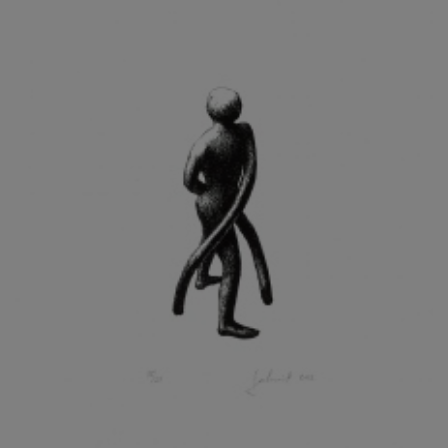
KOHOUT ONDŘEJ
KOJAN JAN
KOLÁŘ JIŘÍ
KOLÁŘ VLADAN
KOLBÁBEK RADEK
KOLÍBAL STANISLAV
KOLLÁRIK SAMUEL
KOLOVRATNÍK DAVID
KOMÁČEK MARIÁN
KOMÁREK IVAN
KOMÁREK VLADIMÍR
KOŇAŘÍK JAN
KONEČNÝ STANISLAV
KONEČNÝ VIKTOR
KONÍČEK OLDŘICH
KONRÁD MIROSLAV
KONSTANTINOVÁ HELENA
KONŮPEK JAN