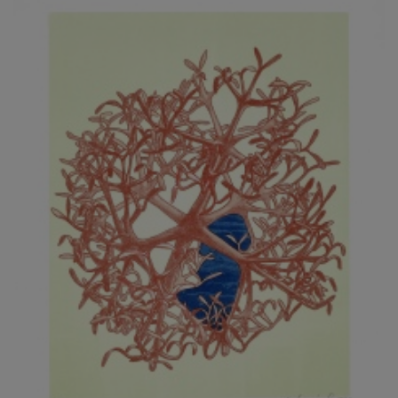
JARCOVJÁK VLADIMÍR
JAROŠ J. F.
JAROŠ LIBOR
JASANSKÝ PAVEL
JAŠKA JIŘÍ
JELENEK JAROSLAV
JELÍNEK VLADIMÍR
JELÍNKOVÁ EVA
JELÍNKOVÁ KAROLÍNA
JELÍNKOVÁ YVONA
JERIE KAREL
JEŽEK PAVEL
JEŽEK STANISLAV
JÍLEK ADAM
JINDRÁK SKŘIVÁNKOVÁ LUCIE
JÍRA JOSEF
JIRÁNEK M.