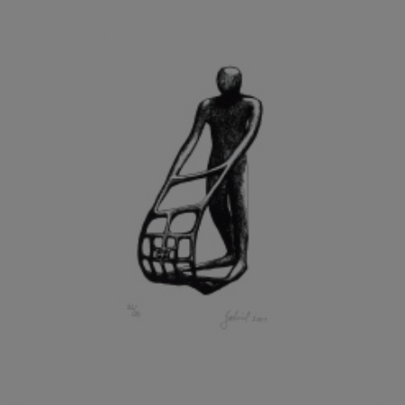
GRAMMAR ALBINUS
GREGOR MIROSLAV
GRIBOVSKÝ ANTONÍN
GRIMMICH IGOR
GROSS FRANTIŠEK
GROSSEOVÁ ELZBIETA
GROSSMANN IGOR
GRUBER IVAN
GRUBER PETR
GRÜNWALDOVÁ GLORIE
GRUS JAROSLAV
GUTFREUND OTTO
GYÖRI LAJOŠ
HAAS ASOT
HAAS TERRY
HÁBL PATRIK
HACKENSCHMIED ALEXANDER
HÁJEK KAREL