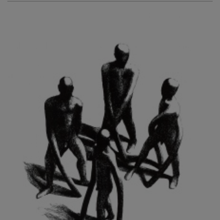
KURIŠ MARTIN
KURŇAVKA DAVID
KUŠČYNSKYJ TARAS
KVĚTENSKÁ ZDENKA
KYNCL FRANTIŠEK
KYNDROVÁ DANA
KYSELA JAROSLAV
LADA JOSEF
LADRA ZDENĚK
LAMR ALEŠ
LAMROVÁ BLANKA
LANDBERG NILS
LANGER KAREL
LAUFROVÁ ALENA
LAUSCHMANN JAN
LECHNER R.
LECRAN VIGNEAU
LESAŘOVÁ ROUBÍČKOVÁ MICHAELA