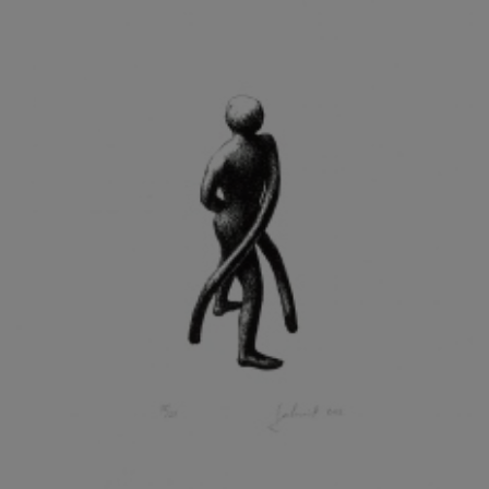
KOHOUT ONDŘEJ
KOJAN JAN
KOLÁŘ JIŘÍ
KOLÁŘ VLADAN
KOLBÁBEK RADEK
KOLÍBAL STANISLAV
KOLLÁRIK SAMUEL
KOLOVRATNÍK DAVID
KOMÁČEK MARIÁN
KOMÁREK IVAN
KOMÁREK VLADIMÍR
KOŇAŘÍK JAN
KONEČNÝ STANISLAV
KONEČNÝ VIKTOR
KONÍČEK OLDŘICH
KONRÁD MIROSLAV
KONSTANTINOVÁ HELENA
KONŮPEK JAN