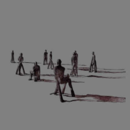
CIBULKOVÁ JINDRA
ČISÁRIK JAN
CÍSAŘOVSKÝ TOMÁŠ
ČÍŽEK JOSEF
ČIŽMÁR JOZEF
CLESINGER JEAN BAPTISTE AUGUSTE
ČLOVĚK PROJEKT ČESKÝ
CORVIN JIŘÍ
COUBINE OTHON
COUFAL ONDŘEJ
CUBROVÁ MAGDALENA
CUDLÍN KAREL
CZEPCOVÁ IRENA
CZIROKOVÁ RENATA
DANIHELOVSKÝ JIŘÍ
DAVID DALIBOR
DAVID JIŘÍ
DAVIS STUDIO