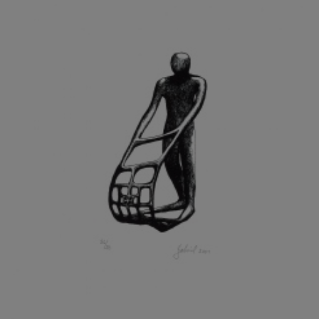
GRAMMAR ALBINUS
GREGOR MIROSLAV
GRIBOVSKÝ ANTONÍN
GRIMMICH IGOR
GROSS FRANTIŠEK
GROSSEOVÁ ELZBIETA
GROSSMANN IGOR
GRUBER IVAN
GRUBER PETR
GRÜNWALDOVÁ GLORIE
GRUS JAROSLAV
GUTFREUND OTTO
GYÖRI LAJOŠ
HAAS ASOT
HAAS TERRY
HÁBL PATRIK
HACKENSCHMIED ALEXANDER
HÁJEK KAREL