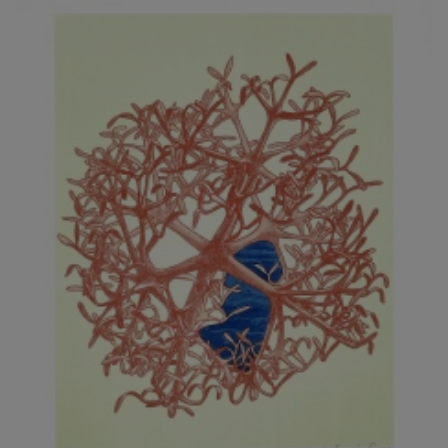
JARCOVJÁK VLADIMÍR
JAROŠ J. F.
JAROŠ LIBOR
JASANSKÝ PAVEL
JAŠKA JIŘÍ
JELENEK JAROSLAV
JELÍNEK VLADIMÍR
JELÍNKOVÁ EVA
JELÍNKOVÁ KAROLÍNA
JELÍNKOVÁ YVONA
JERIE KAREL
JEŽEK PAVEL
JEŽEK STANISLAV
JÍLEK ADAM
JINDRÁK SKŘIVÁNKOVÁ LUCIE
JÍRA JOSEF
JIRÁNEK M.