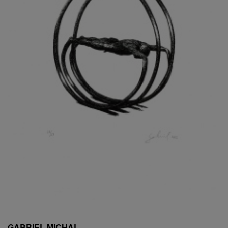
ESCHLER, PŘIPSÁNO RUDOLF
EXNAR JAN
FAFEK EMIL
FALTUS PETR
FANTA FRANTIŠEK
FANTA JAROSLAV
FÁRA LIBOR
FÁROVÁ GABINA
FEYFAR ZDENKO
FIALA VÁCLAV
FILA RUDOLF
FILIPOVOVÁ MARIE
FILIPOVSKÝ JIŘÍ
FILKO STANO
FILLA EMIL
FINK KAREL
FIŠAR JAN
FISCHER BIRGITT
GABRIEL MICHAL