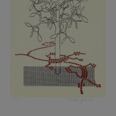
KOVANDA JIŘÍ
KOVAŘÍK JINDŘICH
KOVAŘÍK, PŘIPSÁNO HUBERT
KOWALISKI PAUL
KOŽÍŠEK PETR
KOZLÍK VLADIMÍR
KOZMÁLY GABRIEL
KRAJC MARTIN
KRAJÍČEK, ST. MILAN
KRÁL FRANTIŠEK
KRÁLOVÁ MARKÉTA
KRAMER FRED
KRASL FRANTIŠEK
KRÁTKÝ ČESTMÍR
KRATOCHVÍL ANTONÍN
KREJBICH DANIEL
KREJČA ALEŠ
KREJČÍ JAROSLAV