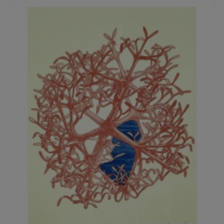
JARCOVJÁK VLADIMÍR
JAROŠ J. F.
JAROŠ LIBOR
JASANSKÝ PAVEL
JAŠKA JIŘÍ
JELENEK JAROSLAV
JELÍNEK VLADIMÍR
JELÍNKOVÁ EVA
JELÍNKOVÁ KAROLÍNA
JELÍNKOVÁ YVONA
JERIE KAREL
JEŽEK PAVEL
JEŽEK STANISLAV
JÍLEK ADAM
JINDRÁK SKŘIVÁNKOVÁ LUCIE
JÍRA JOSEF
JIRÁNEK M.