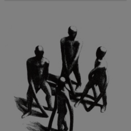
KURIŠ MARTIN
KURŇAVKA DAVID
KUŠČYNSKYJ TARAS
KVĚTENSKÁ ZDENKA
KYNCL FRANTIŠEK
KYNDROVÁ DANA
KYSELA JAROSLAV
LADA JOSEF
LADRA ZDENĚK
LAMR ALEŠ
LAMROVÁ BLANKA
LANDBERG NILS
LANGER KAREL
LAUFROVÁ ALENA
LAUSCHMANN JAN
LECHNER R.
LECRAN VIGNEAU
LESAŘOVÁ ROUBÍČKOVÁ MICHAELA