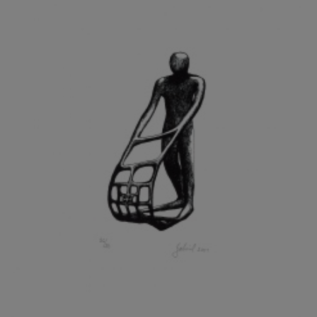
GRAMMAR ALBINUS
GREGOR MIROSLAV
GRIBOVSKÝ ANTONÍN
GRIMMICH IGOR
GROSS FRANTIŠEK
GROSSEOVÁ ELZBIETA
GROSSMANN IGOR
GRUBER IVAN
GRUBER PETR
GRÜNWALDOVÁ GLORIE
GRUS JAROSLAV
GUTFREUND OTTO
GYÖRI LAJOŠ
HAAS ASOT
HAAS TERRY
HÁBL PATRIK
HACKENSCHMIED ALEXANDER
HÁJEK KAREL