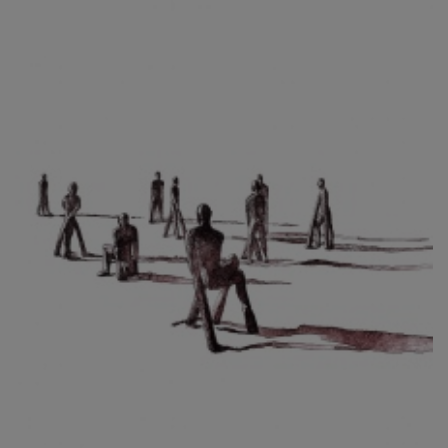
CIBULKOVÁ JINDRA
ČISÁRIK JAN
CÍSAŘOVSKÝ TOMÁŠ
ČÍŽEK JOSEF
ČIŽMÁR JOZEF
CLESINGER JEAN BAPTISTE AUGUSTE
ČLOVĚK PROJEKT ČESKÝ
CORVIN JIŘÍ
COUBINE OTHON
COUFAL ONDŘEJ
CUBROVÁ MAGDALENA
CUDLÍN KAREL
CZEPCOVÁ IRENA
CZIROKOVÁ RENATA
DANIHELOVSKÝ JIŘÍ
DAVID DALIBOR
DAVID JIŘÍ
DAVIS STUDIO