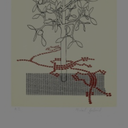
KOVANDA JIŘÍ
KOVAŘÍK JINDŘICH
KOVAŘÍK, PŘIPSÁNO HUBERT
KOWALISKI PAUL
KOŽÍŠEK PETR
KOZLÍK VLADIMÍR
KOZMÁLY GABRIEL
KRAJC MARTIN
KRAJÍČEK, ST. MILAN
KRÁL FRANTIŠEK
KRÁLOVÁ MARKÉTA
KRAMER FRED
KRASL FRANTIŠEK
KRÁTKÝ ČESTMÍR
KRATOCHVÍL ANTONÍN
KREJBICH DANIEL
KREJČA ALEŠ
KREJČÍ JAROSLAV