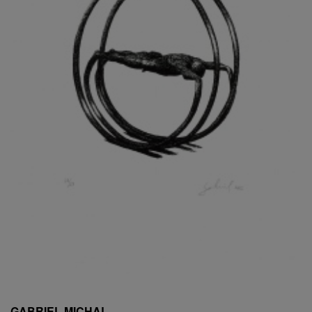
ESCHLER, PŘIPSÁNO RUDOLF
EXNAR JAN
FAFEK EMIL
FALTUS PETR
FANTA FRANTIŠEK
FANTA JAROSLAV
FÁRA LIBOR
FÁROVÁ GABINA
FEYFAR ZDENKO
FIALA VÁCLAV
FILA RUDOLF
FILIPOVOVÁ MARIE
FILIPOVSKÝ JIŘÍ
FILKO STANO
FILLA EMIL
FINK KAREL
FIŠAR JAN
FISCHER BIRGITT
GABRIEL MICHAL