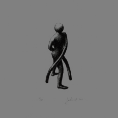
KOHOUT ONDŘEJ
KOJAN JAN
KOLÁŘ JIŘÍ
KOLÁŘ VLADAN
KOLBÁBEK RADEK
KOLÍBAL STANISLAV
KOLLÁRIK SAMUEL
KOLOVRATNÍK DAVID
KOMÁČEK MARIÁN
KOMÁREK IVAN
KOMÁREK VLADIMÍR
KOŇAŘÍK JAN
KONEČNÝ STANISLAV
KONEČNÝ VIKTOR
KONÍČEK OLDŘICH
KONRÁD MIROSLAV
KONSTANTINOVÁ HELENA
KONŮPEK JAN