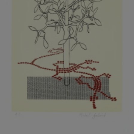
KOVANDA JIŘÍ
KOVAŘÍK JINDŘICH
KOVAŘÍK, PŘIPSÁNO HUBERT
KOWALISKI PAUL
KOŽÍŠEK PETR
KOZLÍK VLADIMÍR
KOZMÁLY GABRIEL
KRAJC MARTIN
KRAJÍČEK, ST. MILAN
KRÁL FRANTIŠEK
KRÁLOVÁ MARKÉTA
KRAMER FRED
KRASL FRANTIŠEK
KRÁTKÝ ČESTMÍR
KRATOCHVÍL ANTONÍN
KREJBICH DANIEL
KREJČA ALEŠ
KREJČÍ JAROSLAV