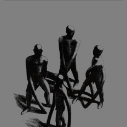
KURIŠ MARTIN
KURŇAVKA DAVID
KUŠČYNSKYJ TARAS
KVĚTENSKÁ ZDENKA
KYNCL FRANTIŠEK
KYNDROVÁ DANA
KYSELA JAROSLAV
LADA JOSEF
LADRA ZDENĚK
LAMR ALEŠ
LAMROVÁ BLANKA
LANDBERG NILS
LANGER KAREL
LAUFROVÁ ALENA
LAUSCHMANN JAN
LECHNER R.
LECRAN VIGNEAU
LESAŘOVÁ ROUBÍČKOVÁ MICHAELA