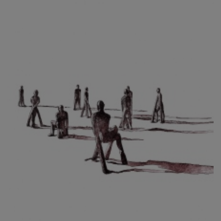
CIBULKOVÁ JINDRA
ČISÁRIK JAN
CÍSAŘOVSKÝ TOMÁŠ
ČÍŽEK JOSEF
ČIŽMÁR JOZEF
CLESINGER JEAN BAPTISTE AUGUSTE
ČLOVĚK PROJEKT ČESKÝ
CORVIN JIŘÍ
COUBINE OTHON
COUFAL ONDŘEJ
CUBROVÁ MAGDALENA
CUDLÍN KAREL
CZEPCOVÁ IRENA
CZIROKOVÁ RENATA
DANIHELOVSKÝ JIŘÍ
DAVID DALIBOR
DAVID JIŘÍ
DAVIS STUDIO