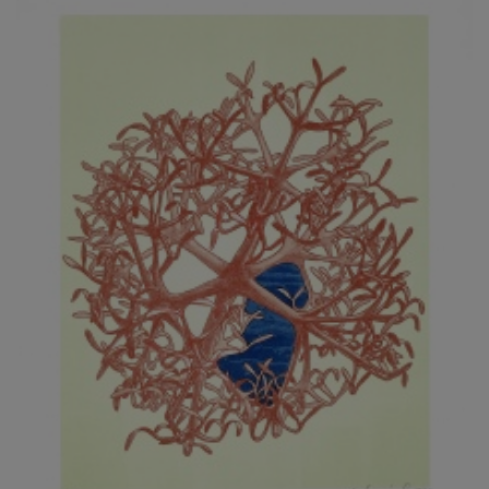
JARCOVJÁK VLADIMÍR
JAROŠ J. F.
JAROŠ LIBOR
JASANSKÝ PAVEL
JAŠKA JIŘÍ
JELENEK JAROSLAV
JELÍNEK VLADIMÍR
JELÍNKOVÁ EVA
JELÍNKOVÁ KAROLÍNA
JELÍNKOVÁ YVONA
JERIE KAREL
JEŽEK PAVEL
JEŽEK STANISLAV
JÍLEK ADAM
JINDRÁK SKŘIVÁNKOVÁ LUCIE
JÍRA JOSEF
JIRÁNEK M.