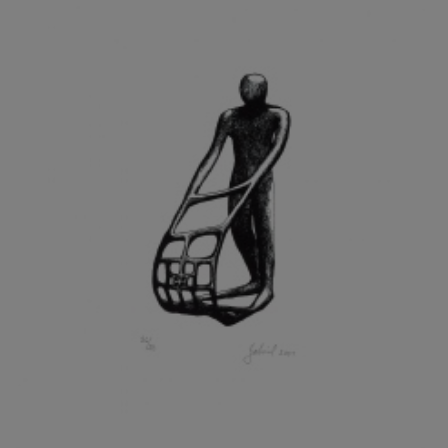
GRAMMAR ALBINUS
GREGOR MIROSLAV
GRIBOVSKÝ ANTONÍN
GRIMMICH IGOR
GROSS FRANTIŠEK
GROSSEOVÁ ELZBIETA
GROSSMANN IGOR
GRUBER IVAN
GRUBER PETR
GRÜNWALDOVÁ GLORIE
GRUS JAROSLAV
GUTFREUND OTTO
GYÖRI LAJOŠ
HAAS ASOT
HAAS TERRY
HÁBL PATRIK
HACKENSCHMIED ALEXANDER
HÁJEK KAREL