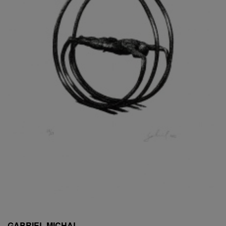
ESCHLER, PŘIPSÁNO RUDOLF
EXNAR JAN
FAFEK EMIL
FALTUS PETR
FANTA FRANTIŠEK
FANTA JAROSLAV
FÁRA LIBOR
FÁROVÁ GABINA
FEYFAR ZDENKO
FIALA VÁCLAV
FILA RUDOLF
FILIPOVOVÁ MARIE
FILIPOVSKÝ JIŘÍ
FILKO STANO
FILLA EMIL
FINK KAREL
FIŠAR JAN
FISCHER BIRGITT
GABRIEL MICHAL