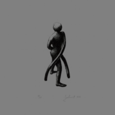
KOHOUT ONDŘEJ
KOJAN JAN
KOLÁŘ JIŘÍ
KOLÁŘ VLADAN
KOLBÁBEK RADEK
KOLÍBAL STANISLAV
KOLLÁRIK SAMUEL
KOLOVRATNÍK DAVID
KOMÁČEK MARIÁN
KOMÁREK IVAN
KOMÁREK VLADIMÍR
KOŇAŘÍK JAN
KONEČNÝ STANISLAV
KONEČNÝ VIKTOR
KONÍČEK OLDŘICH
KONRÁD MIROSLAV
KONSTANTINOVÁ HELENA
KONŮPEK JAN